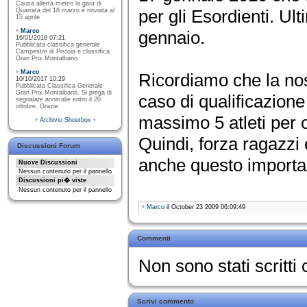
Causa allerta meteo la gara di
per gli Esordienti. Ult
Quarrata del 18 marzo è rinviata al
15 aprile
Marco
gennaio.
16/01/2018 07:21
Pubblicata classifica generale
Campestre di Pistoia e classifica
Gran Prix Montalbano
Marco
Ricordiamo che la nost
10/10/2017 10:29
Pubblicata Classifica Generale
Gran Prix Montalbano. Si prega di
caso di qualificazione
segnalare anomalie entro il 20
ottobre. Grazie
massimo 5 atleti per o
Archivio Shoutbox
Quindi, forza ragazzi
Discussioni Forum
anche questo importan
Nuove Discussioni
Nessun contenuto per il pannello
Discussioni pi� viste
Nessun contenuto per il pannello
Marco
il October 23 2009 06:09:49
Commenti
Non sono stati scritt
Scrivi commento