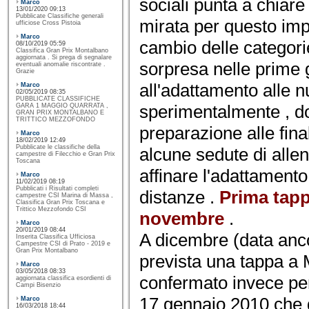
sociali punta a chiar
Marco
13/01/2020 09:13
Pubblicate Classifiche generali
mirata per questo imp
ufficiose Cross Pistoia
Marco
cambio delle categor
08/10/2019 05:59
Classifica Gran Prix Montalbano
aggiornata . Si prega di segnalare
sorpresa nelle prime 
eventuali anomalie riscontrate .
Grazie
all'adattamento alle 
Marco
02/05/2019 08:35
PUBBLICATE CLASSIFICHE
sperimentalmente , dop
GARA 1 MAGGIO QUARRATA ,
GRAN PRIX MONTALBANO E
TRITTICO MEZZOFONDO
preparazione alle final
Marco
18/02/2019 12:49
Pubblicate le classifiche della
alcune sedute di alle
campestre di Filecchio e Gran Prix
Toscana
affinare l'adattamento
Marco
11/02/2019 08:19
Pubblicati i Risultati completi
distanze .
Prima tappa
campestre CSI Marina di Massa ,
Classifica Gran Prix Toscana e
Trittico Mezzofondo CSI
novembre
.
Marco
20/01/2019 08:44
A dicembre (data anc
Inserita Classifica Ufficiosa
Campestre CSI di Prato - 2019 e
Gran Prix Montalbano
prevista una tappa a
Marco
03/05/2018 08:33
confermato invece per
aggiornata classifica esordienti di
Campi Bisenzio
17 gennaio 2010 che d
Marco
16/03/2018 18:44