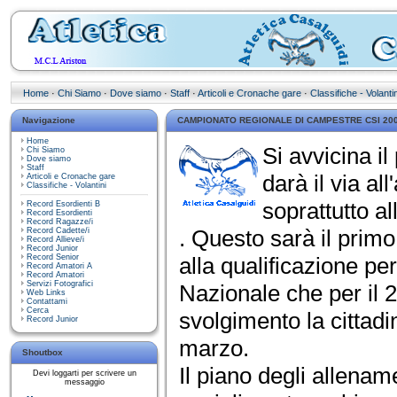
Home
·
Chi Siamo
·
Dove siamo
·
Staff
·
Articoli e Cronache gare
·
Classifiche - Volantin
Navigazione
CAMPIONATO REGIONALE DI CAMPESTRE CSI 200
Home
Si avvicina i
Chi Siamo
Dove siamo
Staff
darà il via all
Articoli e Cronache gare
Classifiche - Volantini
soprattutto a
Record Esordienti B
Record Esordienti
Record Ragazze/i
. Questo sarà il prim
Record Cadette/i
Record Allieve/i
Record Junior
Record Senior
alla qualificazione pe
Record Amatori A
Record Amatori
Servizi Fotografici
Nazionale che per il
Web Links
Contattami
Cerca
svolgimento la cittad
Record Junior
marzo.
Shoutbox
Il piano degli allenam
Devi loggarti per scrivere un
messaggio