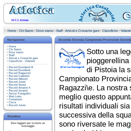
Home
·
Chi Siamo
·
Dove siamo
·
Staff
·
Articoli e Cronache gare
·
Classifiche - Volantin
Navigazione
Seconda Giornata Campionato Provinciale Societ
Home
Sotto una leg
Chi Siamo
Dove siamo
Staff
pioggerellina
Articoli e Cronache gare
Classifiche - Volantini
di Pistoia la
Record Esordienti B
Record Esordienti
Record Ragazze/i
Campionato Provincial
Record Cadette/i
Record Allieve/i
Record Junior
Record Senior
Ragazzi\e. La nostra 
Record Amatori A
Record Amatori
Servizi Fotografici
meglio questo appunt
Web Links
Contattami
Cerca
risultati individuali s
Record Junior
successiva della squ
Shoutbox
sono riversate le magg
Devi loggarti per scrivere un
messaggio