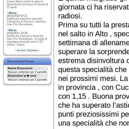
Causa allerta meteo la gara di
giornata ci ha riservat
Quarrata del 18 marzo è rinviata al
15 aprile
Marco
radiosi.
16/01/2018 07:21
Pubblicata classifica generale
Campestre di Pistoia e classifica
Prima su tutti la pres
Gran Prix Montalbano
Marco
nel salto in Alto , spe
10/10/2017 10:29
Pubblicata Classifica Generale
Gran Prix Montalbano. Si prega di
settimana di allenament
segnalare anomalie entro il 20
ottobre. Grazie
superare la sorprende
Archivio Shoutbox
estrema disinvoltura 
Discussioni Forum
questa specialità che
Nuove Discussioni
Nessun contenuto per il pannello
nei prossimi mesi. La 
Discussioni pi� viste
Nessun contenuto per il pannello
in provincia , con Cu
con 1,15 . Buona pro
che ha superato l’asti
punti preziosissimi pe
una specialità che no