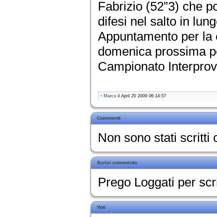
Fabrizio (52”3) che p
difesi nel salto in lung
Appuntamento per la 
domenica prossima pe
Campionato Interprovi
Marco
il April 20 2009 06:14:57
Commenti
Non sono stati scritt
Scrivi commento
Prego Loggati per sc
Voti