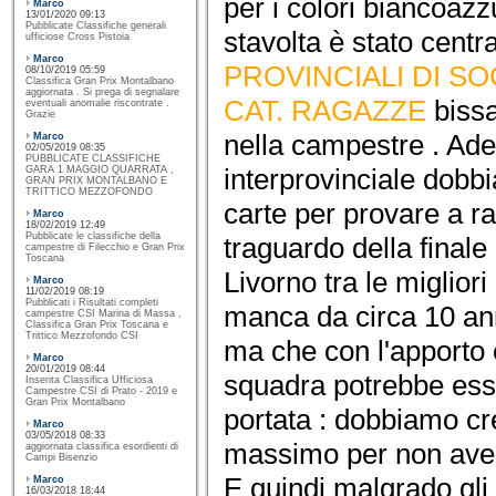
per i colori biancoazzu
Marco
13/01/2020 09:13
Pubblicate Classifiche generali
stavolta è stato centr
ufficiose Cross Pistoia
Marco
PROVINCIALI DI SO
08/10/2019 05:59
Classifica Gran Prix Montalbano
aggiornata . Si prega di segnalare
CAT. RAGAZZE
bissa
eventuali anomalie riscontrate .
Grazie
nella campestre . Ade
Marco
02/05/2019 08:35
PUBBLICATE CLASSIFICHE
interprovinciale dobbi
GARA 1 MAGGIO QUARRATA ,
GRAN PRIX MONTALBANO E
TRITTICO MEZZOFONDO
carte per provare a ra
Marco
18/02/2019 12:49
Pubblicate le classifiche della
traguardo della final
campestre di Filecchio e Gran Prix
Toscana
Livorno tra le miglior
Marco
11/02/2019 08:19
Pubblicati i Risultati completi
manca da circa 10 an
campestre CSI Marina di Massa ,
Classifica Gran Prix Toscana e
Trittico Mezzofondo CSI
ma che con l'apporto ed
Marco
20/01/2019 08:44
squadra potrebbe ess
Inserita Classifica Ufficiosa
Campestre CSI di Prato - 2019 e
Gran Prix Montalbano
portata : dobbiamo cre
Marco
03/05/2018 08:33
massimo per non avere
aggiornata classifica esordienti di
Campi Bisenzio
E quindi malgrado gli 
Marco
16/03/2018 18:44