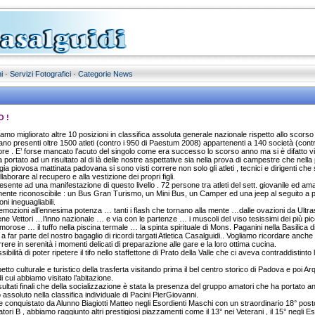
i
·
Servizi Fotografici
·
Categorie News
 !
bbiamo migliorato altre 10 posizioni in classifica assoluta generale nazionale rispetto allo sco
no presenti oltre 1500 atleti (contro i 950 di Paestum 2008) appartenenti a 140 società (contr
giore . E’ forse mancato l’acuto del singolo come era successo lo scorso anno ma si è difatto vist
portato ad un risultato al di là delle nostre aspettative sia nella prova di campestre che nella
grigia piovosa mattinata padovana si sono visti correre non solo gli atleti , tecnici e dirigenti c
laborare al recupero e alla vestizione dei propri figli.
nte ad una manifestazione di questo livello . 72 persone tra atleti del sett. giovanile ed amator
lmente riconoscibile : un Bus Gran Turismo, un Mini Bus, un Camper ed una jeep al seguito a p
ni ineguagliabili.
mozioni all’ennesima potenza … tanti i flash che tornano alla mente …dalle ovazioni da Ultras n
rene Vettori …l’inno nazionale … e via con le partenze … i muscoli del viso tesissimi dei più pic
umorose … il tuffo nella piscina termale … la spinta spirituale di Mons. Paganini nella Basilica
 far parte del nostro bagaglio di ricordi targati Atletica Casalguidi.. Vogliamo ricordare anche il
re in serenità i momenti delicati di preparazione alle gare e la loro ottima cucina.
ibilità di poter ripetere il tifo nello staffettone di Prato della Valle che ci aveva contraddistint
o culturale e turistico della trasferta visitando prima il bel centro storico di Padova e poi
 cui abbiamo visitato l’abitazione.
ultati finali che della socializzazione è stata la presenza del gruppo amatori che ha portato anche
to assoluto nella classifica individuale di Pacini PierGiovanni.
vece conquistato da Alunno Biagiotti Matteo negli Esordienti Maschi con un straordinario 18° post
atori B , abbiamo raggiunto altri prestigiosi piazzamenti come il 13° nei Veterani , il 15° negli Es