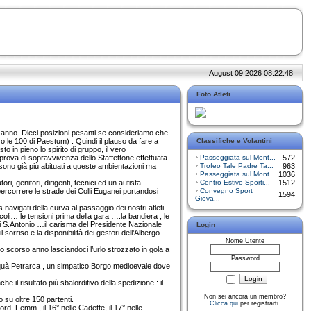
August 09 2026 08:22:48
Foto Atleti
rso anno. Dieci posizioni pesanti se consideriamo che
o le 100 di Paestum) . Quindi il plauso da fare a
Classifiche e Volantini
o in pieno lo spirito di gruppo, il vero
 prova di sopravvivenza dello Staffettone effettuata
Passeggiata sul Mont...
572
he sono già più abituati a queste ambientazioni ma
Trofeo Tale Padre Ta...
963
Passeggiata sul Mont...
1036
i, genitori, dirigenti, tecnici ed un autista
Centro Estivo Sporti...
1512
ercorrere le strade dei Colli Euganei portandosi
Convegno Sport
1594
Giova...
avigati della curva al passaggio dei nostri atleti
coli… le tensioni prima della gara ….la bandiera , le
 di S.Antonio …il carisma del Presidente Nazionale
Login
 sorriso e la disponibilità dei gestori dell’Albergo
Nome Utente
o lo scorso anno lasciandoci l’urlo strozzato in gola a
Password
 Arquà Petrarca , un simpatico Borgo medioevale dove
 il risultato più sbalorditivo della spedizione : il
Non sei ancora un membro?
o su oltre 150 partenti.
Clicca qui
per registrarti.
ord. Femm., il 16° nelle Cadette, il 17° nelle