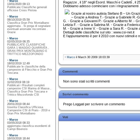
Marco
Ragazze , il 18° negli Esord. Maschi e Cadetti , il 2
13/01/2020 09:13
Dobbiamo adesso cominciare con i ringraziamenti
Pubblicate Classifiche generali
ufficiose Cross Pistoia
Grazie al nostro autista Stefano B – Un Grazi
Marco
– Grazie a Andrea T.- Grazie a Gabriele R.-Gr
08/10/2019 05:59
G. - Grazie a Giovanni P.- Grazie a Alberto M .- Gr
Classifica Gran Prix Montalbano
Letizia F. - Grazie a Sabrina M. - Grazie a Federica
aggiornata . Si prega di segnalare
M. - Grazie a Irene V. - Grazie a Sara R. - Grazie 
eventuali anomalie riscontrate .
Dettagli delle classifiche sul sito : www.csi-net.it
Grazie
E l’appuntamento è per il 2010 con nuovi stimoli e n
Marco
02/05/2019 08:35
PUBBLICATE CLASSIFICHE
GARA 1 MAGGIO QUARRATA ,
GRAN PRIX MONTALBANO E
TRITTICO MEZZOFONDO
Marco
il March 30 2009 18:03:39
Marco
18/02/2019 12:49
Pubblicate le classifiche della
campestre di Filecchio e Gran Prix
Commenti
Toscana
Marco
Non sono stati scritti commenti
11/02/2019 08:19
Pubblicati i Risultati completi
campestre CSI Marina di Massa ,
Classifica Gran Prix Toscana e
Scrivi commento
Trittico Mezzofondo CSI
Marco
Prego Loggati per scrivere un commento
20/01/2019 08:44
Inserita Classifica Ufficiosa
Campestre CSI di Prato - 2019 e
Gran Prix Montalbano
Voti
Marco
03/05/2018 08:33
aggiornata classifica esordienti di
Campi Bisenzio
Marco
16/03/2018 18:44