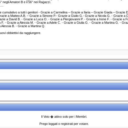
5° negli Amatori B e il 56° nei Ragazzi.
 ….
e cumulativo a tutti i genitori - Grazie a Carmelina – Grazie a Ilaria – Grazie Giada – Grazie
azie a Matteo A.B. – Grazie a Simone P.- Grazie a Giulio G.- Grazie a Nicola G. - Grazie a Da
azie a David B. - Grazie a Luca O. - Grazie a Piergiovanni P. - Grazie a Irene F. - Grazie a 
 F. - Grazie a Alessia M. - Grazie a Adele C. - Grazie a Giulia G. - Grazie a Martina G. - Graz
a Alessia B. - Grazie a Martina Q.
uovi obbiettivi da raggiungere.
Il Voto � attivo solo per i Membri.
Prego loggati o registrati per votare.