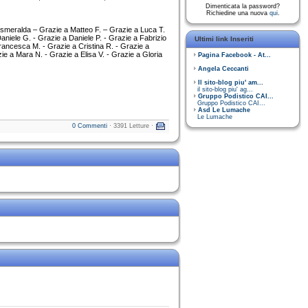
Dimenticata la password?
Richiedine una nuova
qui
.
 Esmeralda – Grazie a Matteo F. – Grazie a Luca T.
niele G. - Grazie a Daniele P. - Grazie a Fabrizio
Ultimi link Inseriti
Francesca M. - Grazie a Cristina R. - Grazie a
ie a Mara N. - Grazie a Elisa V. - Grazie a Gloria
Pagina Facebook - At...
Angela Ceccanti
Il sito-blog piu' am...
il sito-blog piu' ag...
Gruppo Podistico CAI...
Gruppo Podistico CAI...
Asd Le Lumache
Le Lumache
0 Commenti
· 3391 Letture ·