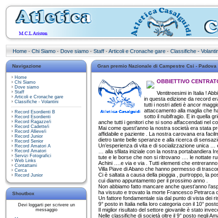
Home
·
Chi Siamo
·
Dove siamo
·
Staff
·
Articoli e Cronache gare
·
Classifiche - Volantin
Navigazione
Gran premio Nazionale di Campestre Csi - Padova
Home
OBBIETTIVO CENTRATO
Chi Siamo
Dove siamo
Staff
Ventitreesimi in Italia ! A
Articoli e Cronache gare
in questa edizione da record era
Classifiche - Volantini
tutti i nostri atleti è ancor mag
attaccamento alla maglia che ha 
Record Esordienti B
sotto il nubifragio. E in quella 
Record Esordienti
Record Ragazze/i
anche tutti i genitori che si sono affaccendati nel col
Record Cadette/i
Mai come quest’anno la nostra società era stata prese
Record Allieve/i
affidabile e paziente . La nostra carovana era faci
Record Junior
dietro tante belle speranze e alla ricerca di sensazio
Record Senior
Un’esperienza di vita e di socializzazione unica … e
Record Amatori A
Record Amatori
… alla sfilata iniziale con la nostra portabandiera I
Servizi Fotografici
tute e le borse che non si ritrovano …. le nottate r
Web Links
Achini ….e via e via . Tutti elementi che entreranno a
Contattami
Villa Piave di Abano che hanno permesso di trascorre
Cerca
Ci è saltata a causa della pioggia , purtroppo, la poss
Record Junior
cui diamo appuntamento per il prossimo anno .
Non abbiamo fatto mancare anche quest’anno l’aspett
ha vissuto e trovato la morte Francesco Petrarca di
Shoutbox
Un fattore fondamentale sia dal punto di vista dei ris
9° posto in Italia nella loro categoria con il 10° pos
Devi loggarti per scrivere un
Il miglior risultato del settore giovanile è stato in
messaggio
Nelle classifiche di società oltre il 9° posto negli Am