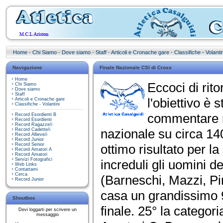
Home
·
Chi Siamo
·
Dove siamo
·
Staff
·
Articoli e Cronache gare
·
Classifiche - Volantin
Navigazione
Finale Nazionale CSI di Cross
Home
Eccoci di rit
Chi Siamo
Dove siamo
Staff
l'obiettivo è
Articoli e Cronache gare
Classifiche - Volantini
commentare m
Record Esordienti B
Record Esordienti
Record Ragazze/i
nazionale su circa 14
Record Cadette/i
Record Allieve/i
Record Junior
Record Senior
ottimo risultato per 
Record Amatori A
Record Amatori
Servizi Fotografici
increduli gli uomini d
Web Links
Contattami
Cerca
(Barneschi, Mazzi, Pi
Record Junior
casa un grandissimo 9
Shoutbox
finale. 25° la categor
Devi loggarti per scrivere un
messaggio