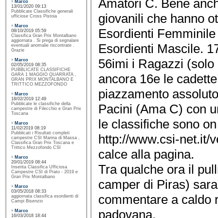
Amatori C. Bene anche
Marco
13/01/2020 09:13
Pubblicate Classifiche generali
giovanili che hanno ott
ufficiose Cross Pistoia
Marco
Esordienti Femminile e
08/10/2019 05:59
Classifica Gran Prix Montalbano
aggiornata . Si prega di segnalare
Esordienti Mascile. 1
eventuali anomalie riscontrate .
Grazie
56imi i Ragazzi (solo 
Marco
02/05/2019 08:35
PUBBLICATE CLASSIFICHE
ancora 16e le cadette e
GARA 1 MAGGIO QUARRATA ,
GRAN PRIX MONTALBANO E
TRITTICO MEZZOFONDO
piazzamento assoluto 
Marco
18/02/2019 12:49
Pubblicate le classifiche della
Pacini (Ama C) con un
campestre di Filecchio e Gran Prix
Toscana
le classifiche sono on 
Marco
11/02/2019 08:19
Pubblicati i Risultati completi
http://www.csi-net.it/
campestre CSI Marina di Massa ,
Classifica Gran Prix Toscana e
Trittico Mezzofondo CSI
calce alla pagina.
Marco
20/01/2019 08:44
Tra qualche ora il pull
Inserita Classifica Ufficiosa
Campestre CSI di Prato - 2019 e
Gran Prix Montalbano
camper di Piras) sar
Marco
03/05/2018 08:33
commentare a caldo ris
aggiornata classifica esordienti di
Campi Bisenzio
padovana.
Marco
16/03/2018 18:44