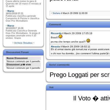
Causa allerta meteo la gara di
Quarrata del 18 marzo è rinviata al
15 aprile
Marco
Stefano
il March 29 2009 11:00:00
16/01/2018 07:21
Pubblicata classifica generale
Campestre di Pistoia e classifica
Gran Prix Montalbano
Commenti
Marco
10/10/2017 10:29
Pubblicata Classifica Generale
Gran Prix Montalbano. Si prega di
Riccardo
il March 29 2009 17:05:18
segnalare anomalie entro il 20
Bravi!!!
ottobre. Grazie
ps:ma che tempo anche qua!!!
Archivio Shoutbox
Alessia
il March 29 2009 18:02:11
Eh sì ormai siamo già tornati,ma vi posso assicurare 
Discussioni Forum
x chi non ha dormito...(no comment l'ultima parte!)è
Nuove Discussioni
Nessun contenuto per il pannello
Discussioni pi� viste
Scrivi commento
Nessun contenuto per il pannello
Prego Loggati per sc
Voti
Il Voto � att