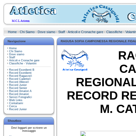
Home
·
Chi Siamo
·
Dove siamo
·
Staff
·
Articoli e Cronache gare
·
Classifiche - Volantin
Navigazione
RAGUSA SOFIA CAMPIONESSA REGIONALE FIDAL 
Home
RA
Chi Siamo
Dove siamo
Staff
Articoli e Cronache gare
Classifiche - Volantini
CA
Record Esordienti B
Record Esordienti
Record Ragazze/i
REGIONA
Record Cadette/i
Record Allieve/i
Record Junior
Record Senior
RECORD RE
Record Amatori A
Record Amatori
Servizi Fotografici
Web Links
Contattami
M. CA
Cerca
Record Junior
Shoutbox
Devi loggarti per scrivere un
messaggio