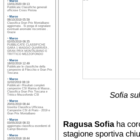
Marco
13/01/2020 09:13
Pubblicate Classifiche generali
ufficiose Cross Pistoia
Marco
08/10/2019 05:59
Classifica Gran Prix Montalbano
aggiornata . Si prega di segnalare
eventuali anomalie riscontrate .
Grazie
Marco
02/05/2019 08:35
PUBBLICATE CLASSIFICHE
GARA 1 MAGGIO QUARRATA ,
GRAN PRIX MONTALBANO E
TRITTICO MEZZOFONDO
Marco
18/02/2019 12:49
Pubblicate le classifiche della
campestre di Filecchio e Gran Prix
Toscana
Marco
11/02/2019 08:19
Pubblicati i Risultati completi
campestre CSI Marina di Massa ,
Classifica Gran Prix Toscana e
Sofia su
Trittico Mezzofondo CSI
Marco
20/01/2019 08:44
Inserita Classifica Ufficiosa
Campestre CSI di Prato - 2019 e
Gran Prix Montalbano
Marco
Ragusa Sofia
ha coro
03/05/2018 08:33
aggiornata classifica esordienti di
Campi Bisenzio
stagione sportiva chi
Marco
16/03/2018 18:44