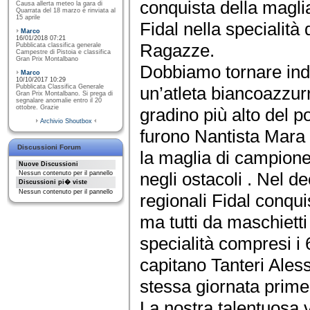
conquista della magl
Causa allerta meteo la gara di
Quarrata del 18 marzo è rinviata al
15 aprile
Fidal nella specialità 
Marco
16/01/2018 07:21
Ragazze.
Pubblicata classifica generale
Campestre di Pistoia e classifica
Gran Prix Montalbano
Dobbiamo tornare indie
Marco
10/10/2017 10:29
un’atleta biancoazzur
Pubblicata Classifica Generale
Gran Prix Montalbano. Si prega di
segnalare anomalie entro il 20
ottobre. Grazie
gradino più alto del p
Archivio Shoutbox
furono Nantista Mara 
Discussioni Forum
la maglia di campione
Nuove Discussioni
negli ostacoli . Nel de
Nessun contenuto per il pannello
Discussioni pi� viste
Nessun contenuto per il pannello
regionali Fidal conquis
ma tutti da maschietti
specialità compresi i 
capitano Tanteri Ales
stessa giornata prime
La nostra talentuosa v