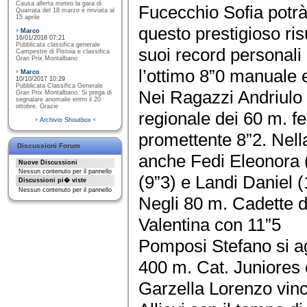
Causa allerta meteo la gara di
Fucecchio Sofia potrà
Quarrata del 18 marzo è rinviata al
15 aprile
questo prestigioso risu
Marco
16/01/2018 07:21
Pubblicata classifica generale
suoi record personali 
Campestre di Pistoia e classifica
Gran Prix Montalbano
l’ottimo 8”0 manuale e
Marco
10/10/2017 10:29
Pubblicata Classifica Generale
Nei Ragazzi Andriulo F
Gran Prix Montalbano. Si prega di
segnalare anomalie entro il 20
ottobre. Grazie
regionale dei 60 m. f
Archivio Shoutbox
promettente 8”2. Nell
Discussioni Forum
anche Fedi Eleonora 
Nuove Discussioni
Nessun contenuto per il pannello
(9”3) e Landi Daniel (
Discussioni pi� viste
Nessun contenuto per il pannello
Negli 80 m. Cadette 
Valentina con 11”5
Pomposi Stefano si agg
400 m. Cat. Juniores 
Garzella Lorenzo vince