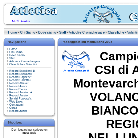
Home
·
Chi Siamo
·
Dove siamo
·
Staff
·
Articoli e Cronache gare
·
Classifiche - Volantin
Navigazione
Passeggiata sul Montalbano 2025
Home
Campi
Chi Siamo
Dove siamo
Staff
Articoli e Cronache gare
Classifiche - Volantini
CSI di 
Record Esordienti B
Record Esordienti
Record Ragazze/i
Montevarch
Record Cadette/i
Record Allieve/i
Record Junior
Record Senior
VOLANO
Record Amatori A
Record Amatori
Servizi Fotografici
Web Links
Contattami
BIANCO
Cerca
Record Junior
REGI
Shoutbox
Devi loggarti per scrivere un
NEL LU
messaggio