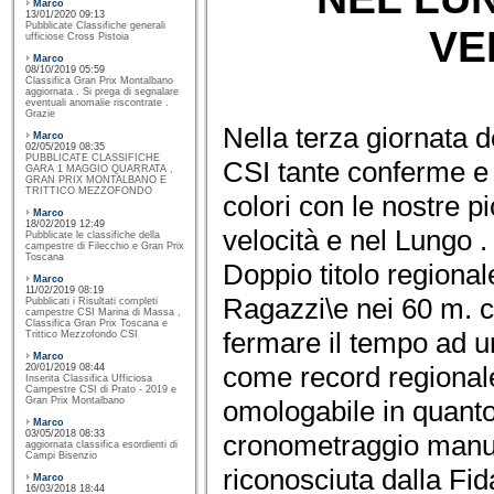
Marco
13/01/2020 09:13
Pubblicate Classifiche generali
VE
ufficiose Cross Pistoia
Marco
08/10/2019 05:59
Classifica Gran Prix Montalbano
aggiornata . Si prega di segnalare
eventuali anomalie riscontrate .
Grazie
Nella terza giornata
Marco
02/05/2019 08:35
PUBBLICATE CLASSIFICHE
CSI tante conferme e s
GARA 1 MAGGIO QUARRATA ,
GRAN PRIX MONTALBANO E
TRITTICO MEZZOFONDO
colori con le nostre pi
Marco
18/02/2019 12:49
velocità e nel Lungo .
Pubblicate le classifiche della
campestre di Filecchio e Gran Prix
Toscana
Doppio titolo regionale
Marco
11/02/2019 08:19
Ragazzi\e nei 60 m. 
Pubblicati i Risultati completi
campestre CSI Marina di Massa ,
Classifica Gran Prix Toscana e
fermare il tempo ad u
Trittico Mezzofondo CSI
Marco
come record regional
20/01/2019 08:44
Inserita Classifica Ufficiosa
Campestre CSI di Prato - 2019 e
omologabile in quanto
Gran Prix Montalbano
Marco
03/05/2018 08:33
cronometraggio manua
aggiornata classifica esordienti di
Campi Bisenzio
riconosciuta dalla Fi
Marco
16/03/2018 18:44