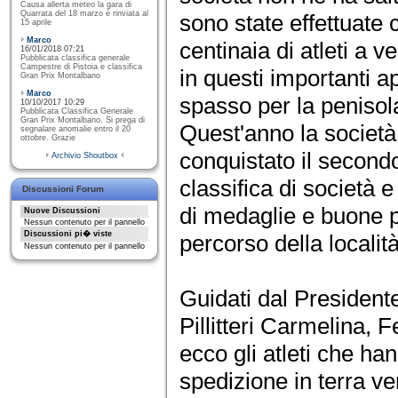
Causa allerta meteo la gara di
Quarrata del 18 marzo è rinviata al
sono state effettuat
15 aprile
Marco
centinaia di atleti a 
16/01/2018 07:21
Pubblicata classifica generale
Campestre di Pistoia e classifica
in questi importanti 
Gran Prix Montalbano
Marco
spasso per la penisol
10/10/2017 10:29
Pubblicata Classifica Generale
Gran Prix Montalbano. Si prega di
Quest'anno la società
segnalare anomalie entro il 20
ottobre. Grazie
conquistato il secondo
Archivio Shoutbox
classifica di società e
Discussioni Forum
di medaglie e buone pr
Nuove Discussioni
Nessun contenuto per il pannello
Discussioni pi� viste
percorso della localit
Nessun contenuto per il pannello
Guidati dal Presidente
Pillitteri Carmelina, F
ecco gli atleti che ha
spedizione in terra ve