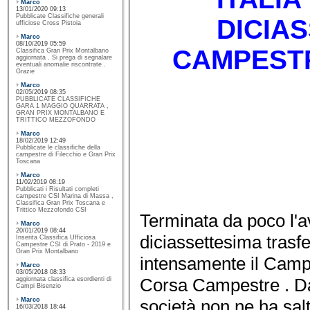
Marco
13/01/2020 09:13
Pubblicate Classifiche generali
DICIA
ufficiose Cross Pistoia
Marco
08/10/2019 05:59
CAMPEST
Classifica Gran Prix Montalbano
aggiornata . Si prega di segnalare
eventuali anomalie riscontrate .
Grazie
Marco
02/05/2019 08:35
PUBBLICATE CLASSIFICHE
GARA 1 MAGGIO QUARRATA ,
GRAN PRIX MONTALBANO E
TRITTICO MEZZOFONDO
Marco
18/02/2019 12:49
Pubblicate le classifiche della
campestre di Filecchio e Gran Prix
Toscana
Marco
11/02/2019 08:19
Pubblicati i Risultati completi
campestre CSI Marina di Massa ,
Classifica Gran Prix Toscana e
Trittico Mezzofondo CSI
Terminata da poco l'a
Marco
20/01/2019 08:44
diciassettesima trasfe
Inserita Classifica Ufficiosa
Campestre CSI di Prato - 2019 e
Gran Prix Montalbano
intensamente il Camp
Marco
03/05/2018 08:33
Corsa Campestre . Da
aggiornata classifica esordienti di
Campi Bisenzio
società non ne ha sal
Marco
16/03/2018 18:44