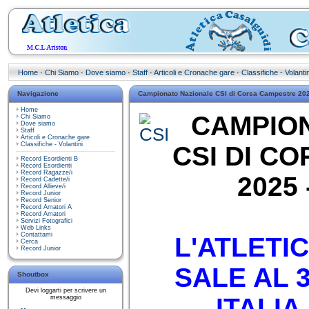
Home
·
Chi Siamo
·
Dove siamo
·
Staff
·
Articoli e Cronache gare
·
Classifiche - Volantin
Navigazione
Campionato Nazionale CSI di Corsa Campestre 20
Home
CAMPION
Chi Siamo
Dove siamo
Staff
Articoli e Cronache gare
Classifiche - Volantini
CSI DI C
Record Esordienti B
Record Esordienti
Record Ragazze/i
2025 
Record Cadette/i
Record Allieve/i
Record Junior
Record Senior
Record Amatori A
Record Amatori
Servizi Fotografici
Web Links
Contattami
L'ATLETI
Cerca
Record Junior
SALE AL 
Shoutbox
Devi loggarti per scrivere un
ITALIA
messaggio