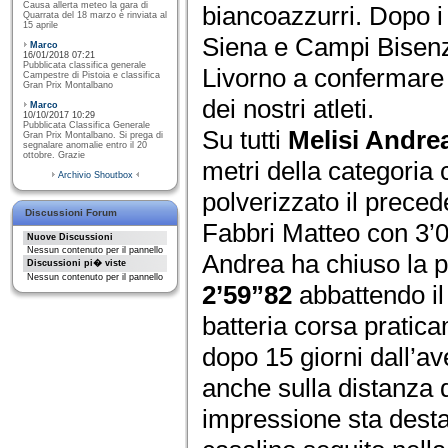
Causa allerta meteo la gara di
biancoazzurri. Dopo i r
Quarrata del 18 marzo è rinviata al
15 aprile
Siena e Campi Bisenzi
Marco
16/01/2018 07:21
Pubblicata classifica generale
Livorno a confermare i
Campestre di Pistoia e classifica
Gran Prix Montalbano
dei nostri atleti.
Marco
10/10/2017 10:29
Pubblicata Classifica Generale
Su tutti
Melisi Andre
Gran Prix Montalbano. Si prega di
segnalare anomalie entro il 20
ottobre. Grazie
metri della categoria 
Archivio Shoutbox
polverizzato il preced
Discussioni Forum
Fabbri Matteo con 3’0
Nuove Discussioni
Nessun contenuto per il pannello
Andrea ha chiuso la p
Discussioni pi� viste
Nessun contenuto per il pannello
2’59”82
abbattendo il
batteria corsa pratica
dopo 15 giorni dall’av
anche sulla distanza 
impressione sta desta