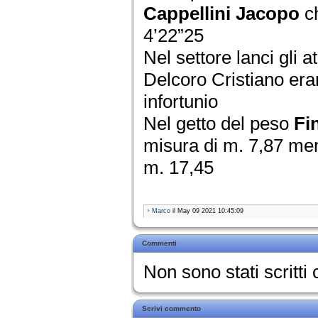
Cappellini Jacopo
ch
4’22”25
Nel settore lanci gli at
Delcoro Cristiano eran
infortunio
Nel getto del peso
Fi
misura di m. 7,87 men
m. 17,45
Marco
il May 09 2021 10:45:09
Commenti
Non sono stati scritt
Scrivi commento