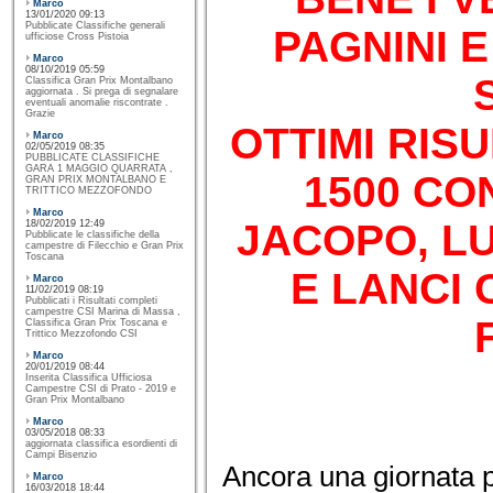
Marco
13/01/2020 09:13
Pubblicate Classifiche generali
PAGNINI 
ufficiose Cross Pistoia
Marco
08/10/2019 05:59
Classifica Gran Prix Montalbano
aggiornata . Si prega di segnalare
eventuali anomalie riscontrate .
Grazie
OTTIMI RISU
Marco
02/05/2019 08:35
PUBBLICATE CLASSIFICHE
GARA 1 MAGGIO QUARRATA ,
1500 CO
GRAN PRIX MONTALBANO E
TRITTICO MEZZOFONDO
Marco
JACOPO, L
18/02/2019 12:49
Pubblicate le classifiche della
campestre di Filecchio e Gran Prix
Toscana
E LANCI 
Marco
11/02/2019 08:19
Pubblicati i Risultati completi
campestre CSI Marina di Massa ,
Classifica Gran Prix Toscana e
Trittico Mezzofondo CSI
Marco
20/01/2019 08:44
Inserita Classifica Ufficiosa
Campestre CSI di Prato - 2019 e
Gran Prix Montalbano
Marco
03/05/2018 08:33
aggiornata classifica esordienti di
Campi Bisenzio
Ancora una giornata po
Marco
16/03/2018 18:44