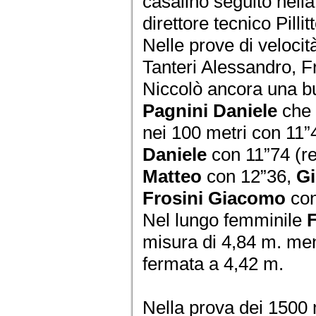
casalino seguito nella
direttore tecnico Pilli
Nelle prove di velocità
Tanteri Alessandro, F
Niccolò ancora una b
Pagnini Daniele
che 
nei 100 metri con 11”
Daniele
con 11”74 (r
Matteo
con 12”36,
Gi
Frosini Giacomo
con
Nel lungo femminile
F
misura di 4,84 m. me
fermata a 4,42 m.
Nella prova dei 1500 