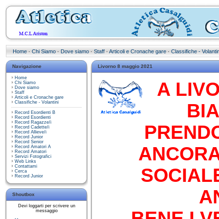
Home
·
Chi Siamo
·
Dove siamo
·
Staff
·
Articoli e Cronache gare
·
Classifiche - Volantin
Navigazione
Livorno 8 maggio 2021
Home
A LIV
Chi Siamo
Dove siamo
Staff
Articoli e Cronache gare
Classifiche - Volantini
BI
Record Esordienti B
Record Esordienti
Record Ragazze/i
PRENDO
Record Cadette/i
Record Allieve/i
Record Junior
Record Senior
ANCORA
Record Amatori A
Record Amatori
Servizi Fotografici
Web Links
Contattami
SOCIALE
Cerca
Record Junior
A
Shoutbox
Devi loggarti per scrivere un
BENE I V
messaggio