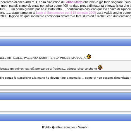
ro percorso di circa 400 m. E cosa dire infine di
Fabbri Marta
che aveva già fatto sognare i suoi 
50 metri pattuiti siano diventati non si sa come 400 ha dato prova di maturità e forza fisica c
i a tutti …. Un primo grande passo è stato fatto … continuiamo cosi con questo spirito di squad
uire. ….. appuntamento al
Lago dl Santonuovo per il 18 gennaio 2009
gara valida anche come 
009. Il gioco da quel momento comincerà davvero a farsi duro ed è li che i veri duri cominc
NELL'ARTICOLO. PAZIENZA SARA' PER LA PROSSIMA VOLTA.
 distratto un attimo...sta già pensando a Padova... adesso ci sei anche te
 e senza le classifiche alla mano ho dovuto fare a memoria ... spero di non essermi dimenticato di a
Il Voto � attivo solo per i Membri.