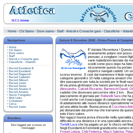
Home
·
Chi Siamo
·
Dove siamo
·
Staff
·
Articoli e Cronache gare
·
Classifiche - Volantin
Navigazione
Galceti 8 Dicembre 2008 - Prima Prova di Campio
Home
E' iniziata l'Avventura ! Questa
Chi Siamo
stranamente polare non posso me
Dove siamo
Staff
pensato, a svegliare i nostri fig
Articoli e Cronache gare
varie maledizioni lanciate da m
Classifiche - Volantini
sciolti come poco dopo ha fatto l
sicuramente questo ha portato fi
Record Esordienti B
esperti e navigati cadetti. Un s
Record Esordienti
Record Ragazze/i
scorso inverno . E cioè dal mantenere il titolo regi
Record Cadette/i
categorie giovanili e 10 nella categoria amatori ch
Record Allieve/i
dire passaporto per tutta la società per le finali na
Record Junior
Al via prima gli Amatori che hanno permesso di sciog
Record Senior
Alessandro, Calcioli Riccardo, Barneschi David, Ol
Record Amatori A
Record Amatori
cadette che dovevano percorrere oltre 2 km. . Bu
Servizi Fotografici
piazzamento di giornata per
Rafanelli Sara
che ha 
Web Links
i conti anche con il passaggio di categoria che signi
Contattami
di adattamento alle nuove distanze specialmente n
Cerca
ad una atleta locale. Buona prova di
Cucchiara Ad
Record Junior
più distanziate dai primi ma che trarranno da quest
tutto il loro valore.
Nei ragazzi buona prova d’esordio nella specialità
Shoutbox
difficoltà in una distanza e in una specialità ancora 
Tortelli Luca
che ha pagato un po’ lo sforzo nel fina
Devi loggarti per scrivere un
Negli Esordienti A Femminili grandissimo numero d
messaggio
Frosini Letizia, Chiti Federica, Mazzi Sabrina, Pelu