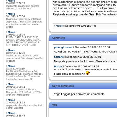
Marco
che si difendono e lottano fino alla fine del loro du
13/01/2020 09:13
primaverile . E subito all’esordio malgrado che i 1
Pubblicate Classifiche generali
per il futuro della nostra società …. E allora brav
ufficiose Cross Pistoia
distanza che ci divide da Padova comincia a dimin
Marco
Regionale e prima prova del Gran Prix Montalbano 2
08/10/2019 05:59
Classifica Gran Prix Montalbano
aggiornata . Si prega di segnalare
eventuali anomalie riscontrate .
Marco
il December 08 2008 15:07:56
Grazie
Marco
02/05/2019 08:35
PUBBLICATE CLASSIFICHE
Commenti
GARA 1 MAGGIO QUARRATA ,
GRAN PRIX MONTALBANO E
TRITTICO MEZZOFONDO
piras giovanni
il December 10 2008 13:32:30
Marco
AVREI LETTO VOLENTIERI ANCHE IL MIO NOME 
18/02/2019 12:49
Pubblicate le classifiche della
Stefano
il December 10 2008 20:49:01
campestre di Filecchio e Gran Prix
Toscana
Ma quale prossima volta ! Il nostro Tesorierie si era
Marco
Marco
il December 11 2008 09:23:52
11/02/2019 08:19
scusa la dimenticanza .... eravamo veramente in tanti
Pubblicati i Risultati completi
grazie della segnalazione
campestre CSI Marina di Massa ,
Classifica Gran Prix Toscana e
Trittico Mezzofondo CSI
Marco
Scrivi commento
20/01/2019 08:44
Inserita Classifica Ufficiosa
Campestre CSI di Prato - 2019 e
Prego Loggati per scrivere un commento
Gran Prix Montalbano
Marco
03/05/2018 08:33
Voti
aggiornata classifica esordienti di
Campi Bisenzio
Marco
16/03/2018 18:44