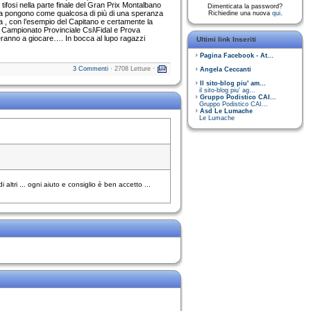
tifosi nella parte finale del Gran Prix Montalbano
Dimenticata la password?
he la pongono come qualcosa di più di una speranza
Richiedine una nuova
qui
.
ra , con l’esempio del Capitano e certamente la
Campionato Provinciale Csi\Fidal e Prova
eranno a giocare…. In bocca al lupo ragazzi
Ultimi link Inseriti
Pagina Facebook - At...
3 Commenti
· 2708 Letture ·
Angela Ceccanti
Il sito-blog piu' am...
il sito-blog piu' ag...
Gruppo Podistico CAI...
Gruppo Podistico CAI...
Asd Le Lumache
Le Lumache
ltri ... ogni aiuto e consiglio è ben accetto ...