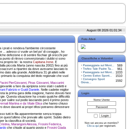
August 08 2026 01:01:34
Foto Atleti
a i prati e rendeva l'ambiente circostante
... adesso ci vuole un bel po' di coraggio , ho
alche defezione e di sentire fischiar gli orecchi per
a punto di ritrovo convenzionato i dubbi si sono
Classifiche e Volantini
a proprio lei : la nostra
Capitana Irene
. E
dalla piccola Marta (anno nascita 2002) fino ai più
Passeggiata sul Mont...
569
ancoazzurri a ripartire da dove avevamo lasciato lo
Trofeo Tale Padre Ta...
961
dato alla grande. Addirittura 31 gli atleti nelle
Passeggiata sul Mont...
1033
rimario la conquista del titolo regionale che vuol
Centro Estivo Sporti...
1510
Convegno Sport
1592
Giova...
Pacini PierGiovanni, Piras Giovanni, Maccarini
giovanile a fare da apripista sono stati i cadetti e
rani Fabrizio e Guidi Daniele
. Nelle cadette miglior
esta la prima gara della stagione, hanno dovuto fare
Login
ergie. Questa situazione ha creato qualche difficoltà
per salire sul podio lasciando però il primo posto
Nome Utente
rnali Martina e da Vitale Elisa
che hanno chiuso
o dove davanti ai propri tifosi potranno dimostrare
Password
so tutti in fila apparentemente senza troppa
on quest’ultimo che prevale allo sprint. Subito dietro
er la classifica di società.
Non sei ancora un membro?
Cristina, Marangoni Alessia, Frosini Federica,
Clicca qui
per registrarti.
cardo
che chiude al quarto posto e
Frosini Giada