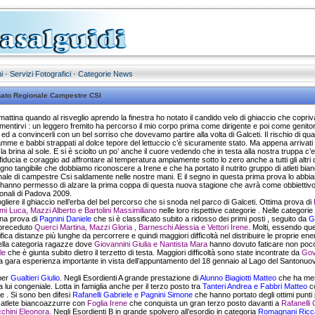
i
·
Servizi Fotografici
·
Categorie News
nato Regionale Campestre CSI
 mattina quando al risveglio aprendo la finestra ho notato il candido velo di ghiaccio che copriv
ntirvi : un leggero fremito ha percorso il mio corpo prima come dirigente e poi come genitore 
li ed a convincerli con un bel sorriso che dovevamo partire alla volta di Galceti. Il rischio di qu
amme e babbi strappati al dolce tepore del lettuccio c’è sicuramente stato. Ma appena arrivati 
a brina al sole. E si è sciolto un po’ anche il cuore vedendo che in testa alla nostra truppa c’er
ducia e coraggio ad affrontare al temperatura ampiamente sotto lo zero anche a tutti gli altri 
egno tangibile che dobbiamo riconoscere a Irene e che ha portato il nutrito gruppo di atleti bi
onale di campestre Csi saldamente nelle nostre mani. E il segno in questa prima prova lo abbiamo 
e hanno permesso di alzare la prima coppa di questa nuova stagione che avrà come obbiettivo p
zionali di Padova 2009.
liere il ghiaccio nell’erba del bel percorso che si snoda nel parco di Galceti. Ottima prova di
mi Luca, Mazzi Alberto e Bartolini Massimiliano
nelle loro rispettive categorie . Nelle categorie 
ona prova di
Pagnini Daniele
che si è classificato subito a ridosso dei primi posti , seguito da
G
preceduto
Querci Martina, Mazzi Gloria , Barneschi Alessia e Vettori Irene
. Molti, essendo qu
fica distanze più lunghe da percorrere e quindi maggiori difficoltà nel distribuire le proprie en
ella categoria ragazze dove
Giovannini Giulia e Nantista Mara
hanno dovuto faticare non poco 
ele
che è giunta subito dietro il terzetto di testa. Maggiori difficoltà sono state incontrate da
Gove
a gara esperienza importante in vista dell’appuntamento del 18 gennaio al Lago del Santonuov
 per
Gualtieri Giulio
. Negli Esordienti A grande prestazione di
Alunno Biagiotti Matteo
che ha mes
a lui congeniale. Lotta in famiglia anche per il terzo posto tra
Tanteri Andrea e Fabbri Matteo
c
le . Si sono ben difesi
Rafanelli Gabriele e Pagnini Simone
che hanno portato degli ottimi punti p
i atlete biancoazzurre con
Foglia Irene
che conquista un gran terzo posto davanti a
Rafanelli 
cchini Eleonora
. Negli Esordienti B in grande spolvero all’esordio in categoria
Romagnani Ric