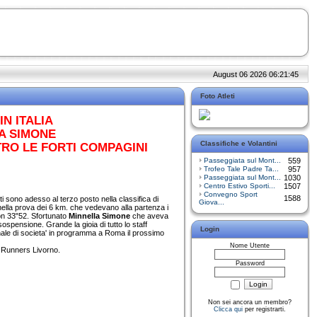
August 06 2026 06:21:45
Foto Atleti
N ITALIA
LA SIMONE
Classifiche e Volantini
ETRO LE FORTI COMPAGINI
Passeggiata sul Mont...
559
Trofeo Tale Padre Ta...
957
Passeggiata sul Mont...
1030
Centro Estivo Sporti...
1507
Convegno Sport
1588
ti sono adesso al terzo posto nella classifica di
Giova...
 nella prova dei 6 km. che vedevano alla partenza i
n 33"52. Sfortunato
Minnella Simone
che aveva
ospensione. Grande la gioia di tutto lo staff
Login
nale di societa' in programma a Roma il prossimo
Nome Utente
as Runners Livorno.
Password
Non sei ancora un membro?
Clicca qui
per registrarti.