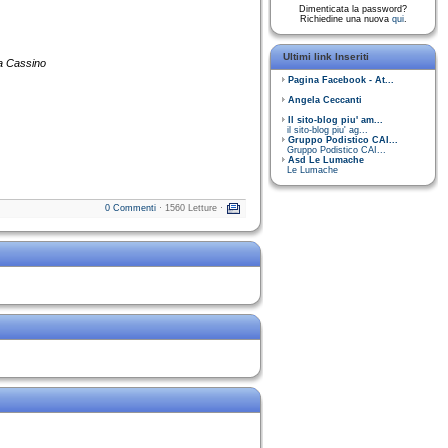
Dimenticata la password?
Richiedine una nuova
qui
.
Ultimi link Inseriti
a Cassino
Pagina Facebook - At...
Angela Ceccanti
Il sito-blog piu' am...
il sito-blog piu' ag...
Gruppo Podistico CAI...
Gruppo Podistico CAI...
Asd Le Lumache
Le Lumache
0 Commenti
· 1560 Letture ·