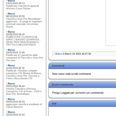
Marco
13/01/2020 09:13
Pubblicate Classifiche generali
ufficiose Cross Pistoia
Marco
08/10/2019 05:59
Classifica Gran Prix Montalbano
aggiornata . Si prega di segnalare
eventuali anomalie riscontrate .
Grazie
Marco
02/05/2019 08:35
PUBBLICATE CLASSIFICHE
GARA 1 MAGGIO QUARRATA ,
GRAN PRIX MONTALBANO E
TRITTICO MEZZOFONDO
Marco
18/02/2019 12:49
Marco
il March 24 2019 18:47:34
Pubblicate le classifiche della
campestre di Filecchio e Gran Prix
Toscana
Marco
Commenti
11/02/2019 08:19
Pubblicati i Risultati completi
campestre CSI Marina di Massa ,
Non sono stati scritti commenti
Classifica Gran Prix Toscana e
Trittico Mezzofondo CSI
Marco
Scrivi commento
20/01/2019 08:44
Inserita Classifica Ufficiosa
Campestre CSI di Prato - 2019 e
Prego Loggati per scrivere un commento
Gran Prix Montalbano
Marco
03/05/2018 08:33
Voti
aggiornata classifica esordienti di
Campi Bisenzio
Marco
16/03/2018 18:44