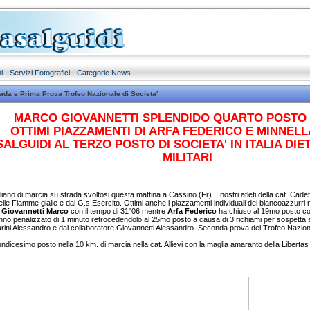
i
·
Servizi Fotografici
·
Categorie News
ada e Prima Prova Trofeo Nazionale di Societa'
MARCO GIOVANNETTI SPLENDIDO QUARTO POSTO I
OTTIMI PIAZZAMENTI DI ARFA FEDERICO E MINNEL
ALGUIDI AL TERZO POSTO DI SOCIETA' IN ITALIA DI
MILITARI
liano di marcia su strada svoltosi questa mattina a Cassino (Fr). I nostri atleti della cat. Cadet
elle Fiamme gialle e dal G.s Esercito. Ottimi anche i piazzamenti individuali dei biancoazzurri
r
Giovannetti Marco
con il tempo di 31"06 mentre
Arfa Federico
ha chiuso al 19mo posto co
hanno penalizzato di 1 minuto retrocedendolo al 25mo posto a causa di 3 richiami per sospetta s
arini Alessandro e dal collaboratore Giovannetti Alessandro. Seconda prova del Trofeo Nazio
'undicesimo posto nella 10 km. di marcia nella cat. Allievi con la maglia amaranto della Libert