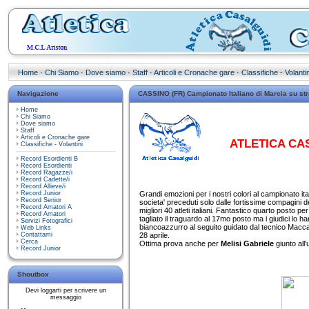
Home
·
Chi Siamo
·
Dove siamo
·
Staff
·
Articoli e Cronache gare
·
Classifiche - Volantin
Navigazione
CASSINO (FR) Campionato Italiano di Marcia su str
Home
Chi Siamo
Dove siamo
Staff
Articoli e Cronache gare
ATLETICA CAS
Classifiche - Volantini
Record Esordienti B
Record Esordienti
Record Ragazze/i
Record Cadette/i
Record Allieve/i
Grandi emozioni per i nostri colori al campionato ita
Record Junior
Record Senior
societa' preceduti solo dalle fortissime compagini d
Record Amatori A
migliori 40 atleti italiani. Fantastico quarto posto pe
Record Amatori
tagliato il traguardo al 17mo posto ma i giudici lo 
Servizi Fotografici
biancoazzurro al seguito guidato dal tecnico Macc
Web Links
28 aprile.
Contattami
Cerca
Ottima prova anche per
Melisi Gabriele
giunto all
Record Junior
Shoutbox
Devi loggarti per scrivere un
messaggio