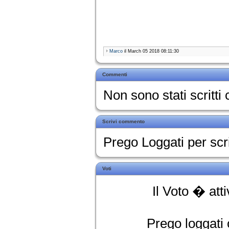
Marco
il March 05 2018 08:11:30
Commenti
Non sono stati scritt
Scrivi commento
Prego Loggati per sc
Voti
Il Voto � att
Prego loggati o