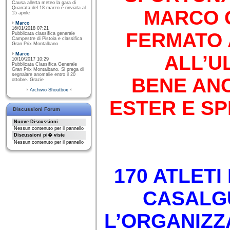
Causa allerta meteo la gara di
Quarrata del 18 marzo è rinviata al
MARCO 
15 aprile
Marco
16/01/2018 07:21
FERMATO 
Pubblicata classifica generale
Campestre di Pistoia e classifica
Gran Prix Montalbano
Marco
ALL’U
10/10/2017 10:29
Pubblicata Classifica Generale
Gran Prix Montalbano. Si prega di
segnalare anomalie entro il 20
BENE AN
ottobre. Grazie
Archivio Shoutbox
ESTER E SP
Discussioni Forum
Nuove Discussioni
Nessun contenuto per il pannello
Discussioni pi� viste
Nessun contenuto per il pannello
170 ATLETI
CASALGU
L’ORGANIZZ