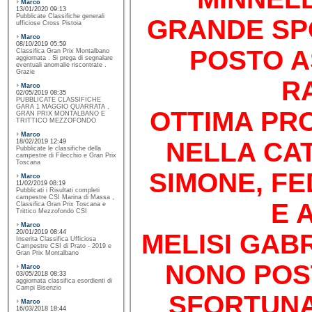
Marco
13/01/2020 09:13
Pubblicate Classifiche generali
GRANDE SP
ufficiose Cross Pistoia
Marco
08/10/2019 05:59
POSTO A
Classifica Gran Prix Montalbano
aggiornata . Si prega di segnalare
eventuali anomalie riscontrate .
Grazie
R
Marco
02/05/2019 08:35
PUBBLICATE CLASSIFICHE
GARA 1 MAGGIO QUARRATA ,
OTTIMA PR
GRAN PRIX MONTALBANO E
TRITTICO MEZZOFONDO
Marco
NELLA CAT
18/02/2019 12:49
Pubblicate le classifiche della
campestre di Filecchio e Gran Prix
Toscana
SIMONE, FE
Marco
11/02/2019 08:19
Pubblicati i Risultati completi
campestre CSI Marina di Massa ,
E 
Classifica Gran Prix Toscana e
Trittico Mezzofondo CSI
Marco
20/01/2019 08:44
MELISI GAB
Inserita Classifica Ufficiosa
Campestre CSI di Prato - 2019 e
Gran Prix Montalbano
NONO POS
Marco
03/05/2018 08:33
aggiornata classifica esordienti di
Campi Bisenzio
SFORTUNA
Marco
16/03/2018 18:44