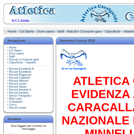
Home
·
Chi Siamo
·
Dove siamo
·
Staff
·
Articoli e Cronache gare
·
Classifiche - Volantin
Navigazione
Domenica 4 marzo 2018
Home
Chi Siamo
Dove siamo
Staff
Articoli e Cronache gare
Classifiche - Volantini
Record Esordienti B
Record Esordienti
Record Ragazze/i
ATLETICA 
Record Cadette/i
Record Allieve/i
Record Junior
Record Senior
EVIDENZA 
Record Amatori A
Record Amatori
Servizi Fotografici
Web Links
Contattami
CARACALL
Cerca
Record Junior
NAZIONALE 
Shoutbox
Devi loggarti per scrivere un
MINNELL
messaggio