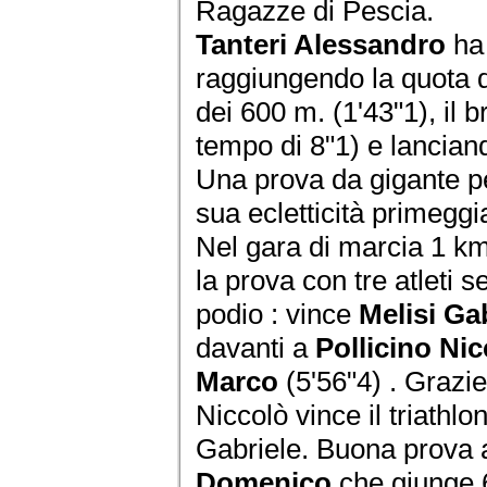
Ragazze di Pescia.
Tanteri Alessandro
ha 
raggiungendo la quota d
dei 600 m. (1'43"1), il 
tempo di 8"1) e lancian
Una prova da gigante p
sua ecletticità primeggi
Nel gara di marcia 1 km
la prova con tre atleti s
podio : vince
Melisi Ga
davanti a
Pollicino Ni
Marco
(5'56"4) . Grazi
Niccolò vince il triathl
Gabriele. Buona prova 
Domenico
che giunge 6