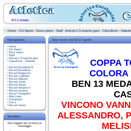
Home
·
Chi Siamo
·
Dove siamo
·
Staff
·
Articoli e Cronache gare
·
Classifiche - Volantin
Navigazione
Gare week end 16 17 aprile
Home
Chi Siamo
Dove siamo
Staff
Articoli e Cronache gare
COPPA T
Classifiche - Volantini
Record Esordienti B
COLORA 
Record Esordienti
Record Ragazze/i
Record Cadette/i
Record Allieve/i
BEN 13 MEDA
Record Junior
Record Senior
Record Amatori A
Record Amatori
CAS
Servizi Fotografici
Web Links
Contattami
VINCONO VANNU
Cerca
Record Junior
ALESSANDRO, P
Shoutbox
MELIS
Devi loggarti per scrivere un
messaggio