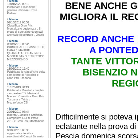
Marco
BENE ANCHE G
13/01/2020 09:13
Pubblicate Classifiche
generali ufficiose Cross
MIGLIORA IL RE
Pistoia
Marco
08/10/2019 05:59
Classifica Gran Prix
Montalbano aggiornata . Si
prega di segnalare eventuali
anomalie riscontrate . Grazie
RECORD ANCHE 
Marco
02/05/2019 08:35
A PONTED
PUBBLICATE CLASSIFICHE
GARA 1 MAGGIO
QUARRATA , GRAN PRIX
MONTALBANO E TRITTICO
TANTE VITTO
MEZZOFONDO
Marco
BISENZIO 
18/02/2019 12:49
Pubblicate le classifiche della
campestre di Filecchio e
Gran Prix Toscana
REGI
Marco
11/02/2019 08:19
Pubblicati i Risultati completi
campestre CSI Marina di
Massa , Classifica Gran Prix
Toscana e Trittico
Mezzofondo CSI
Marco
20/01/2019 08:44
Difficilmente si poteva i
Inserita Classifica Ufficiosa
Campestre CSI di Prato -
2019 e Gran Prix Montalbano
eclatante nella prova
Marco
03/05/2018 08:33
Pescia domenica scorsa
aggiornata classifica
esordienti di Campi Bisenzio