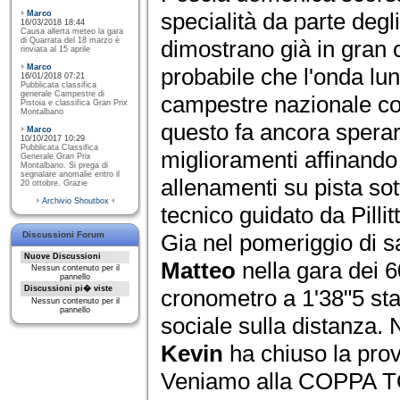
specialità da parte degli
Marco
16/03/2018 18:44
Causa allerta meteo la gara
dimostrano già in gran 
di Quarrata del 18 marzo è
rinviata al 15 aprile
Marco
probabile che l'onda lu
16/01/2018 07:21
Pubblicata classifica
generale Campestre di
campestre nazionale con
Pistoia e classifica Gran Prix
Montalbano
questo fa ancora sperare
Marco
10/10/2017 10:29
Pubblicata Classifica
miglioramenti affinando 
Generale Gran Prix
Montalbano. Si prega di
segnalare anomalie entro il
allenamenti su pista sot
20 ottobre. Grazie
Archivio Shoutbox
tecnico guidato da Pilli
Gia nel pomeriggio di 
Discussioni Forum
Nuove Discussioni
Matteo
nella gara dei 6
Nessun contenuto per il
pannello
Discussioni pi� viste
cronometro a 1'38"5 sta
Nessun contenuto per il
pannello
sociale sulla distanza.
Kevin
ha chiuso la prov
Veniamo alla COPPA T