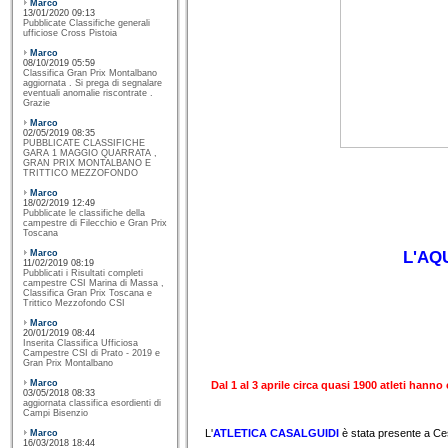
Marco
13/01/2020 09:13
Pubblicate Classifiche generali
ufficiose Cross Pistoia
Marco
08/10/2019 05:59
Classifica Gran Prix Montalbano
aggiornata . Si prega di segnalare
eventuali anomalie riscontrate .
Grazie
Marco
02/05/2019 08:35
PUBBLICATE CLASSIFICHE
GARA 1 MAGGIO QUARRATA ,
GRAN PRIX MONTALBANO E
TRITTICO MEZZOFONDO
Marco
18/02/2019 12:49
Pubblicate le classifiche della
campestre di Filecchio e Gran Prix
Toscana
Marco
L'AQ
11/02/2019 08:19
Pubblicati i Risultati completi
campestre CSI Marina di Massa ,
Classifica Gran Prix Toscana e
Trittico Mezzofondo CSI
Marco
20/01/2019 08:44
Inserita Classifica Ufficiosa
Campestre CSI di Prato - 2019 e
Gran Prix Montalbano
Marco
Dal 1 al 3 aprile circa quasi 1900 atleti hann
03/05/2018 08:33
aggiornata classifica esordienti di
Campi Bisenzio
L'
ATLETICA CASALGUIDI
è stata presente a C
Marco
16/03/2018 18:44