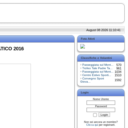
August 08 2026 11:10:41
Foto Atleti
TICO 2016
Classifiche e Volantini
Passeggiata sul Mont...
570
Trofeo Tale Padre Ta...
961
Passeggiata sul Mont...
1034
Centro Estivo Sporti...
1510
Convegno Sport
1592
Giova...
Login
Nome Utente
Password
Non sei ancora un membro?
Clicca qui
per registrarti.