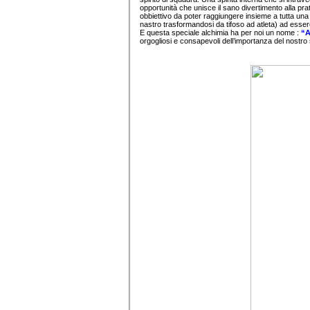
opportunità che unisce il sano divertimento alla pratic
obbiettivo da poter raggiungere insieme a tutta una 
nastro trasformandosi da tifoso ad atleta) ad esser
E questa speciale alchimia ha per noi un nome :
“A
orgogliosi e consapevoli dell’importanza del nostro 