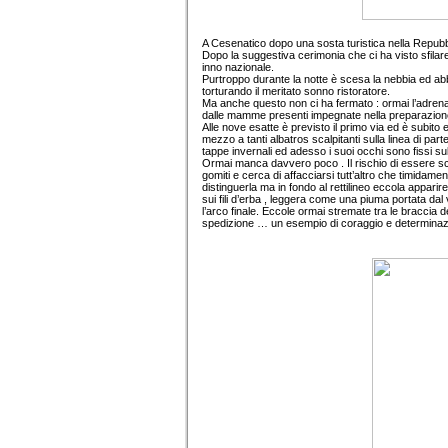
A Cesenatico dopo una sosta turistica nella Repubbli
Dopo la suggestiva cerimonia che ci ha visto sfilare
inno nazionale.
Purtroppo durante la notte è scesa la nebbia ed abb
torturando il meritato sonno ristoratore.
Ma anche questo non ci ha fermato : ormai l’adrena
dalle mamme presenti impegnate nella preparazione de
Alle nove esatte è previsto il primo via ed è subit
mezzo a tanti albatros scalpitanti sulla linea di pa
tappe invernali ed adesso i suoi occhi sono fissi sul
Ormai manca davvero poco . Il rischio di essere schi
gomiti e cerca di affacciarsi tutt’altro che timida
distinguerla ma in fondo al rettilineo eccola appa
sui fili d’erba , leggera come una piuma portata dal
l’arco finale. Eccole ormai stremate tra le braccia de
spedizione … un esempio di coraggio e determinazione