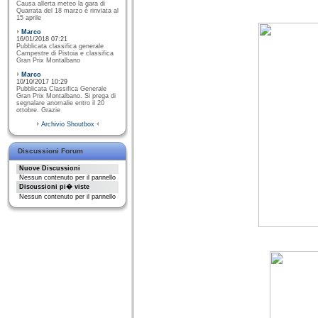
Causa allerta meteo la gara di
Quarrata del 18 marzo è rinviata al
15 aprile
Marco
16/01/2018 07:21
Pubblicata classifica generale
Campestre di Pistoia e classifica
Gran Prix Montalbano
Marco
10/10/2017 10:29
Pubblicata Classifica Generale
Gran Prix Montalbano. Si prega di
segnalare anomalie entro il 20
ottobre. Grazie
Archivio Shoutbox
Discussioni Forum
Nuove Discussioni
Nessun contenuto per il pannello
Discussioni pi� viste
Nessun contenuto per il pannello