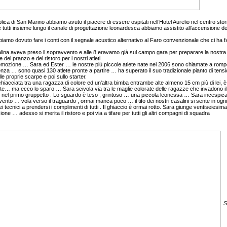
ca di San Marino abbiamo avuto il piacere di essere ospitati nell’Hotel Aurelio nel centro stor
 tutti insieme lungo il canale di progettazione leonardesca abbiamo assistito all’accensione del
iamo dovuto fare i conti con il segnale acustico alternativo al Faro convenzionale che ci ha f
lina aveva preso il sopravvento e alle 8 eravamo già sul campo gara per preparare la nostra 
l pranzo e del ristoro per i nostri atleti.
o emozione … Sara ed Ester … le nostre più piccole atlete nate nel 2006 sono chiamate a rompe
rtenza … sono quasi 130 atlete pronte a partire … ha superato il suo tradizionale pianto di tens
le proprie scarpe e poi sullo starter.
acciata tra una ragazza di colore ed un'altra bimba entrambe alte almeno 15 cm più di lei, è d
mente… ma ecco lo sparo … Sara scivola via tra le maglie colorate delle ragazze che invadono il
rire nel primo gruppetto . Lo sguardo è teso , grintoso … una piccola leonessa … Sara incesp
 vento … vola verso il traguardo , ormai manca poco … il tifo dei nostri casalini si sente in o
i tecnici a prendersi i complimenti di tutti . Il ghiaccio è ormai rotto. Sara giunge ventiseiesima 
 … adesso si merita il ristoro e poi via a tifare per tutti gli altri compagni di squadra
S