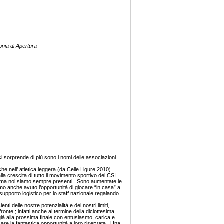
nia di Apertura
e ci sorprende di più sono i nomi delle associazioni
he nell’ atletica leggera (da Celle Ligure 2010) .
 crescita di tutto il movimento sportivo del CSI.
ti , ma noi siamo sempre presenti . Sono aumentate le
biamo anche avuto l’opportunità di giocare “in casa” a
upporto logistico per lo staff nazionale regalando
i delle nostre potenzialità e dei nostri limiti,
nte ; infatti anche al termine della diciottesima
 già alla prossima finale con entusiasmo, carica e
are la fantastica opportunità a loro riservata . Una