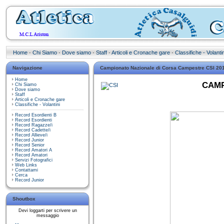
Home
·
Chi Siamo
·
Dove siamo
·
Staff
·
Articoli e Cronache gare
·
Classifiche - Volantin
Navigazione
Campionato Nazionale di Corsa Campestre CSI 20
Home
CAMP
Chi Siamo
Dove siamo
Staff
Articoli e Cronache gare
Classifiche - Volantini
Record Esordienti B
Record Esordienti
Record Ragazze/i
Record Cadette/i
Record Allieve/i
Record Junior
Record Senior
Record Amatori A
Record Amatori
Servizi Fotografici
Web Links
Contattami
Cerca
Record Junior
Shoutbox
Devi loggarti per scrivere un
messaggio