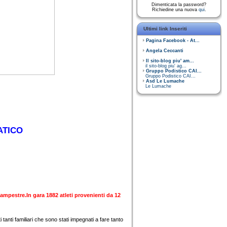
Dimenticata la password?
Richiedine una nuova
qui
.
Ultimi link Inseriti
Pagina Facebook - At...
Angela Ceccanti
Il sito-blog piu' am...
il sito-blog piu' ag...
Gruppo Podistico CAI...
Gruppo Podistico CAI...
Asd Le Lumache
Le Lumache
ATICO
Campestre.In gara 1882 atleti provenienti da 12
ti tanti familiari che sono stati impegnati a fare tanto