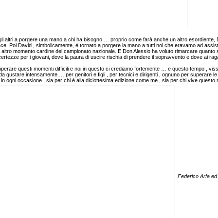
gli altri a porgere una mano a chi ha bisogno … proprio come farà anche un altro esordiente, D
pace. Poi David , simbolicamente, è tornato a porgere la mano a tutti noi che eravamo ad assis
un altro momento cardine del campionato nazionale. E Don Alessio ha voluto rimarcare quanto s
ertezze per i giovani, dove la paura di uscire rischia di prendere il sopravvento e dove ai raga
uperare questi momenti difficili e noi in questo ci crediamo fortemente … e questo tempo , vis
a gustare intensamente … per genitori e figli , per tecnici e dirigenti , ognuno per superare le
a in ogni occasione , sia per chi è alla diciottesima edizione come me , sia per chi vive questo 
Federico Arfa ed 