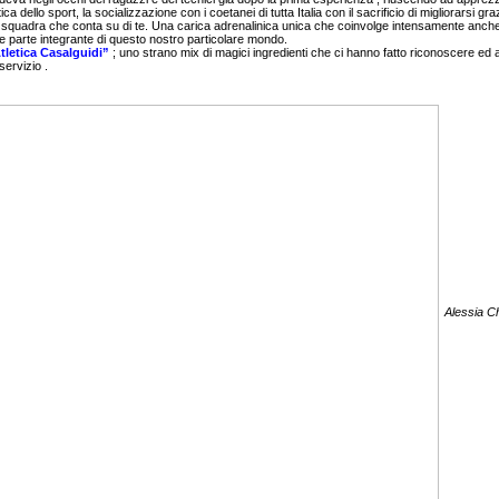
a dello sport, la socializzazione con i coetanei di tutta Italia con il sacrificio di migliorarsi gra
squadra che conta su di te. Una carica adrenalinica unica che coinvolge intensamente anche i ge
e parte integrante di questo nostro particolare mondo.
tletica Casalguidi”
; uno strano mix di magici ingredienti che ci hanno fatto riconoscere ed a
servizio .
Alessia Ch