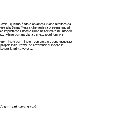
avid , quando è stato chiamato vicino all’altare da
tere alla Santa Messa che vedeva presenti tutti gli
ia importante il nostro ruolo associativo nel mondo
zzi viene portata via la certezza del futuro e
suto minuto per minuto , con gioia e spensieratezza
 proprie insicurezze ed affrontare al meglio le
rito per la prima volta …
il nostro striscione sociale