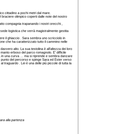
ico cittadino a pochi metri dal mare.
 braciere olimpico coperti dalle note del nostro
atto compagnia trapanando i nostri orecchi ,
sede logistica che verrà magistralmente gestita
re il ghiaccio . Sara sembra uno scricciolo in
ione che ha caratterizzato tutto il cammino nelle
avvero alto. La sua testolina è all’altezza dei loro
 manto erboso del parco romagnolo. E’ difficile
ica in una curva … ma si riprende e sembra danzare
gni punto del percorso e spinge Sara ed Ester verso
al traguardo . Lei è una delle più piccole di tutta la
ara alla partenza