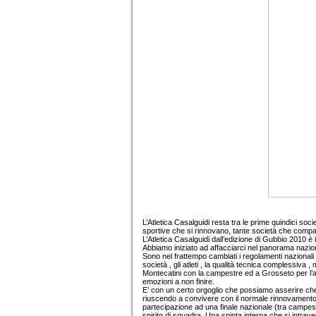
L’Atletica Casalguidi resta tra le prime quindici soci
sportive che si rinnovano, tante società che compa
L’Atletica Casalguidi dall’edizione di Gubbio 2010 è 
Abbiamo iniziato ad affacciarci nel panorama nazio
Sono nel frattempo cambiati i regolamenti nazionali 
società , gli atleti , la qualità tecnica complessiva 
Montecatini con la campestre ed a Grosseto per l’at
emozioni a non finire.
E’ con un certo orgoglio che possiamo asserire che la
riuscendo a convivere con il normale rinnovamento i
partecipazione ad una finale nazionale (tra campestr
spirito di squadra. Una spinta interna che si intrav