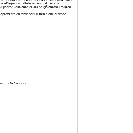
zie all’impegno , all’allenamento al darsi un
nitori (qualcuno di loro ha già saltato il fatidico
pprezzare da tante parti d’Italia e che ci rende
iti e Lidia Vannucci