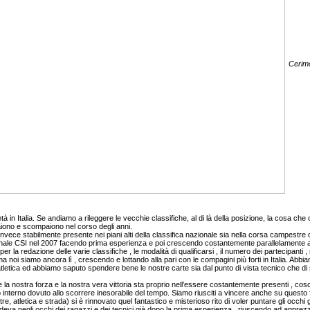
Cerimo
età in Italia. Se andiamo a rileggere le vecchie classifiche, al di là della posizione, la cosa ch
iono e scompaiono nel corso degli anni.
invece stabilmente presente nei piani alti della classifica nazionale sia nella corsa campestre c
nale CSI nel 2007 facendo prima esperienza e poi crescendo costantemente parallelamente alla
per la redazione delle varie classifiche , le modalità di qualificarsi , il numero dei partecipan
, ma noi siamo ancora lì , crescendo e lottando alla pari con le compagini più forti in Italia. Ab
letica ed abbiamo saputo spendere bene le nostre carte sia dal punto di vista tecnico che di s
 nostra forza e la nostra vera vittoria sta proprio nell’essere costantemente presenti , coscient
nterno dovuto allo scorrere inesorabile del tempo. Siamo riusciti a vincere anche su questo fro
e, atletica e strada) si è rinnovato quel fantastico e misterioso rito di voler puntare gli occhi
edeva negli occhi dei ragazzi e dei tecnici già dopo la prima esperienza , riuscendo ad apprezz