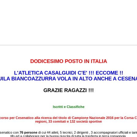
DODICESIMO POSTO IN ITALIA
L'ATLETICA CASALGUIDI C'E' !!! ECCOME !!
UILA BIANCOAZZURRA VOLA IN ALTO ANCHE A CESEN
GRAZIE RAGAZZI !!!
Iscritti e Classifiche
o corso per Cesenatico alla ricerca del titolo di Campione Nazionale 2016 per la Corsa 
regioni, 33 comitati e 132 società sportive
esenatico con
76 persone
di cui 44 atleti, 5 tecnici, 2 dirigenti , 3 accompagnatori ufficiali e tan
tifo ed a collaborare per la buona riuscita di tutta la trasferta in terra romagnola.