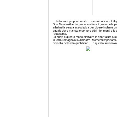
… la forza è proprio questa …essere vicino a tutti 
Don Alessio Albertini per scambiare il gesto della 
atleti nella serata associativa per vivere insieme 
attuale dove mancano sempre più i riferimenti e le c
l’autostima.
Lo sport e questo modo di vivere lo sport aiuta a s
in terra romagnola lo dimostra. Momenti importanti d
difficoltà della vita quotidiana … e questo si rinnov