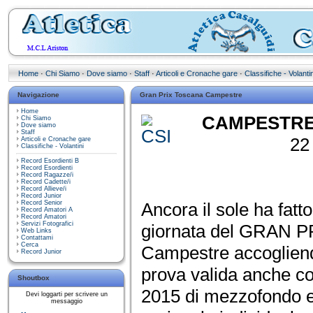
Home
·
Chi Siamo
·
Dove siamo
·
Staff
·
Articoli e Cronache gare
·
Classifiche - Volantin
Navigazione
Gran Prix Toscana Campestre
Home
CAMPESTRE 
Chi Siamo
Dove siamo
Staff
22
Articoli e Cronache gare
Classifiche - Volantini
Record Esordienti B
Record Esordienti
Record Ragazze/i
Record Cadette/i
Record Allieve/i
Record Junior
Record Senior
Ancora il sole ha fatt
Record Amatori A
Record Amatori
Servizi Fotografici
giornata del GRAN 
Web Links
Contattami
Cerca
Campestre accogliendo
Record Junior
prova valida anche
Shoutbox
2015 di mezzofondo e 
Devi loggarti per scrivere un
messaggio