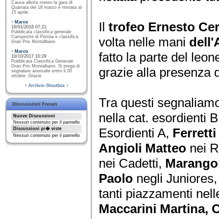
Causa allerta meteo la gara di
Quarrata del 18 marzo è rinviata al
15 aprile
Marco
Il
trofeo Ernesto Ce
16/01/2018 07:21
Pubblicata classifica generale
Campestre di Pistoia e classifica
volta nelle mani
dell'
Gran Prix Montalbano
Marco
fatto la parte del leo
10/10/2017 10:29
Pubblicata Classifica Generale
Gran Prix Montalbano. Si prega di
grazie alla presenza di
segnalare anomalie entro il 20
ottobre. Grazie
Archivio Shoutbox
Tra questi segnaliamo 
Discussioni Forum
nella cat. esordienti B
Nuove Discussioni
Nessun contenuto per il pannello
Esordienti A,
Ferrett
Discussioni pi� viste
Nessun contenuto per il pannello
Angioli Matteo
nei 
nei Cadetti,
Marangon
Paolo
negli Juniores
tanti piazzamenti nell
Maccarini Martina, 