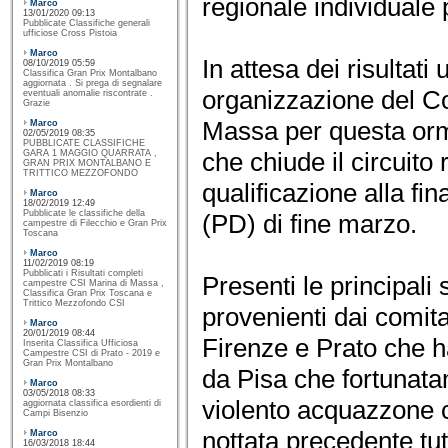
regionale individuale 
Marco
13/01/2020 09:13
Pubblicate Classifiche generali
ufficiose Cross Pistoia
Marco
In attesa dei risultati 
08/10/2019 05:59
Classifica Gran Prix Montalbano
aggiornata . Si prega di segnalare
organizzazione del Co
eventuali anomalie riscontrate .
Grazie
Massa per questa orm
Marco
02/05/2019 08:35
PUBBLICATE CLASSIFICHE
che chiude il circuito 
GARA 1 MAGGIO QUARRATA ,
GRAN PRIX MONTALBANO E
TRITTICO MEZZOFONDO
qualificazione alla f
Marco
18/02/2019 12:49
Pubblicate le classifiche della
(PD) di fine marzo.
campestre di Filecchio e Gran Prix
Toscana
Marco
11/02/2019 08:19
Pubblicati i Risultati completi
Presenti le principali
campestre CSI Marina di Massa ,
Classifica Gran Prix Toscana e
Trittico Mezzofondo CSI
provenienti dai comita
Marco
20/01/2019 08:44
Firenze e Prato che h
Inserita Classifica Ufficiosa
Campestre CSI di Prato - 2019 e
Gran Prix Montalbano
da Pisa che fortunata
Marco
03/05/2018 08:33
violento acquazzone c
aggiornata classifica esordienti di
Campi Bisenzio
nottata precedente tutt
Marco
16/03/2018 18:44