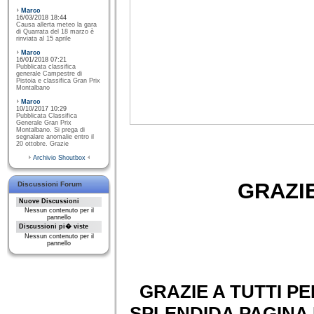
Marco
16/03/2018 18:44
Causa allerta meteo la gara
di Quarrata del 18 marzo è
rinviata al 15 aprile
Marco
16/01/2018 07:21
Pubblicata classifica
generale Campestre di
Pistoia e classifica Gran Prix
Montalbano
Marco
10/10/2017 10:29
Pubblicata Classifica
Generale Gran Prix
Montalbano. Si prega di
segnalare anomalie entro il
20 ottobre. Grazie
Archivio Shoutbox
GRAZIE
Discussioni Forum
Nuove Discussioni
Nessun contenuto per il
pannello
Discussioni pi� viste
Nessun contenuto per il
pannello
GRAZIE A TUTTI P
SPLENDIDA PAGINA 