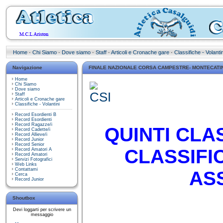
Home
·
Chi Siamo
·
Dove siamo
·
Staff
·
Articoli e Cronache gare
·
Classifiche - Volantin
Navigazione
FINALE NAZIONALE CORSA CAMPESTRE- MONTECATI
Home
Chi Siamo
Dove siamo
Staff
Articoli e Cronache gare
Classifiche - Volantini
Record Esordienti B
Record Esordienti
Record Ragazze/i
QUINTI CLA
Record Cadette/i
Record Allieve/i
Record Junior
Record Senior
CLASSIFI
Record Amatori A
Record Amatori
Servizi Fotografici
Web Links
Contattami
AS
Cerca
Record Junior
Shoutbox
Devi loggarti per scrivere un
messaggio