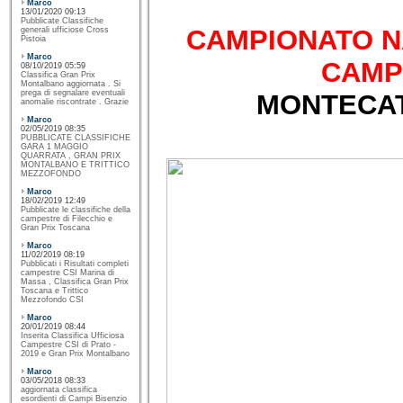
Marco
13/01/2020 09:13
Pubblicate Classifiche
CAMPIONATO N
generali ufficiose Cross
Pistoia
Marco
CAMP
08/10/2019 05:59
Classifica Gran Prix
Montalbano aggiornata . Si
prega di segnalare eventuali
MONTECAT
anomalie riscontrate . Grazie
Marco
02/05/2019 08:35
PUBBLICATE CLASSIFICHE
GARA 1 MAGGIO
QUARRATA , GRAN PRIX
MONTALBANO E TRITTICO
MEZZOFONDO
Marco
18/02/2019 12:49
Pubblicate le classifiche della
campestre di Filecchio e
Gran Prix Toscana
Marco
11/02/2019 08:19
Pubblicati i Risultati completi
campestre CSI Marina di
Massa , Classifica Gran Prix
Toscana e Trittico
Mezzofondo CSI
Marco
20/01/2019 08:44
Inserita Classifica Ufficiosa
Campestre CSI di Prato -
2019 e Gran Prix Montalbano
Marco
03/05/2018 08:33
aggiornata classifica
esordienti di Campi Bisenzio