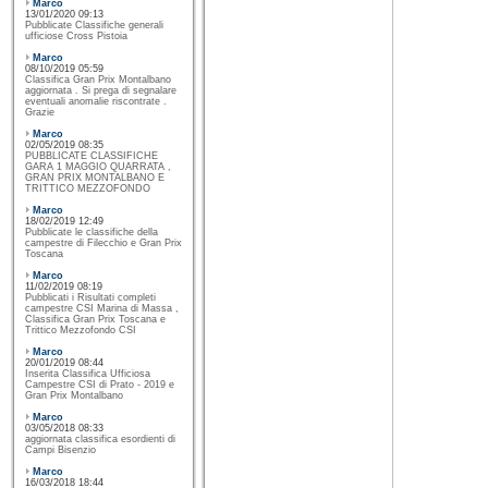
Marco
13/01/2020 09:13
Pubblicate Classifiche generali
ufficiose Cross Pistoia
Marco
08/10/2019 05:59
Classifica Gran Prix Montalbano
aggiornata . Si prega di segnalare
eventuali anomalie riscontrate .
Grazie
Marco
02/05/2019 08:35
PUBBLICATE CLASSIFICHE
GARA 1 MAGGIO QUARRATA ,
GRAN PRIX MONTALBANO E
TRITTICO MEZZOFONDO
Marco
18/02/2019 12:49
Pubblicate le classifiche della
campestre di Filecchio e Gran Prix
Toscana
Marco
11/02/2019 08:19
Pubblicati i Risultati completi
campestre CSI Marina di Massa ,
Classifica Gran Prix Toscana e
Trittico Mezzofondo CSI
Marco
20/01/2019 08:44
Inserita Classifica Ufficiosa
Campestre CSI di Prato - 2019 e
Gran Prix Montalbano
Marco
03/05/2018 08:33
aggiornata classifica esordienti di
Campi Bisenzio
Marco
16/03/2018 18:44