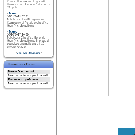
Causa allerta meteo la gara di
Quarrata del 18 marzo è rinviata al
15 aprile
Marco
16/01/2018 07:21
Pubblicata classifica generale
Campestre di Pistoia e classifica
Gran Prix Montalbano
Marco
10/10/2017 10:29
Pubblicata Classifica Generale
Gran Prix Montalbano. Si prega di
segnalare anomalie entro il 20
ottobre. Grazie
Archivio Shoutbox
Discussioni Forum
Nuove Discussioni
Nessun contenuto per il pannello
Discussioni pi� viste
Nessun contenuto per il pannello