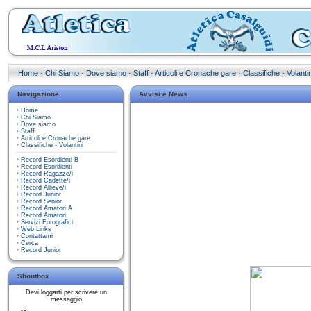
Home
·
Chi Siamo
·
Dove siamo
·
Staff
·
Articoli e Cronache gare
·
Classifiche - Volantin
Navigazione
Avvisi e News
Home
Chi Siamo
Dove siamo
Staff
Articoli e Cronache gare
Classifiche - Volantini
Record Esordienti B
Record Esordienti
Record Ragazze/i
Record Cadette/i
Record Allieve/i
Record Junior
Record Senior
Record Amatori A
Record Amatori
Servizi Fotografici
Web Links
Contattami
Cerca
Record Junior
Shoutbox
Devi loggarti per scrivere un
messaggio