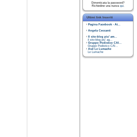
Dimenticata la password?
Richiedine una nuova
qui
.
Ultimi link Inseriti
Pagina Facebook - At...
Angela Ceccanti
Il sito-blog piu' am...
il sito-blog piu' ag...
Gruppo Podistico CAI...
Gruppo Podistico CAI...
Asd Le Lumache
Le Lumache