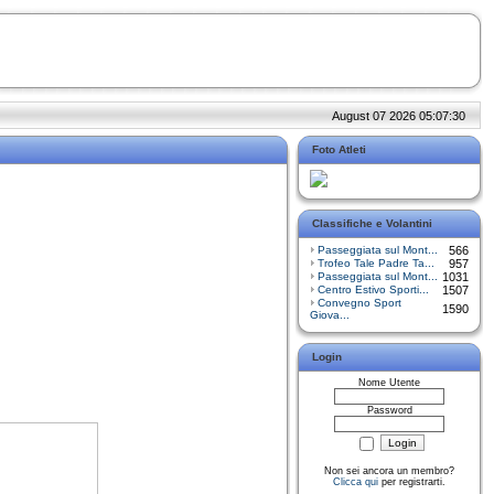
August 07 2026 05:07:30
Foto Atleti
Classifiche e Volantini
Passeggiata sul Mont...
566
Trofeo Tale Padre Ta...
957
Passeggiata sul Mont...
1031
Centro Estivo Sporti...
1507
Convegno Sport
1590
Giova...
Login
Nome Utente
Password
Non sei ancora un membro?
Clicca qui
per registrarti.