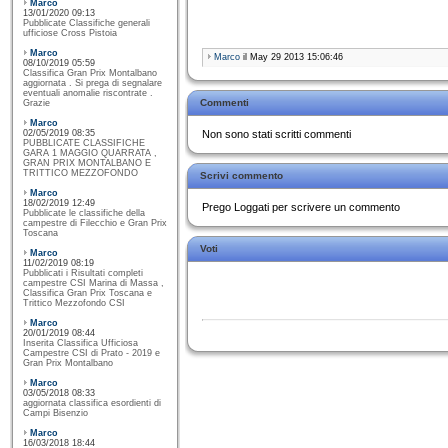
Marco
13/01/2020 09:13
Pubblicate Classifiche generali
ufficiose Cross Pistoia
Marco
Marco
il May 29 2013 15:06:46
08/10/2019 05:59
Classifica Gran Prix Montalbano
aggiornata . Si prega di segnalare
eventuali anomalie riscontrate .
Commenti
Grazie
Marco
02/05/2019 08:35
Non sono stati scritti commenti
PUBBLICATE CLASSIFICHE
GARA 1 MAGGIO QUARRATA ,
GRAN PRIX MONTALBANO E
TRITTICO MEZZOFONDO
Scrivi commento
Marco
18/02/2019 12:49
Prego Loggati per scrivere un commento
Pubblicate le classifiche della
campestre di Filecchio e Gran Prix
Toscana
Voti
Marco
11/02/2019 08:19
Pubblicati i Risultati completi
campestre CSI Marina di Massa ,
Classifica Gran Prix Toscana e
Trittico Mezzofondo CSI
Marco
20/01/2019 08:44
Inserita Classifica Ufficiosa
Campestre CSI di Prato - 2019 e
Gran Prix Montalbano
Marco
03/05/2018 08:33
aggiornata classifica esordienti di
Campi Bisenzio
Marco
16/03/2018 18:44