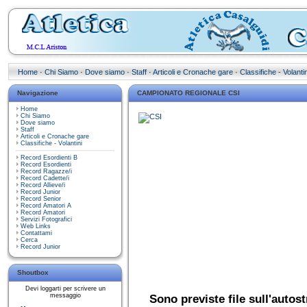
Home
·
Chi Siamo
·
Dove siamo
·
Staff
·
Articoli e Cronache gare
·
Classifiche - Volantin
Navigazione
CAMPIONATO REGIONALE CSI
Home
Chi Siamo
Dove siamo
Staff
Articoli e Cronache gare
Classifiche - Volantini
Record Esordienti B
Record Esordienti
Record Ragazze/i
Record Cadette/i
Record Allieve/i
Record Junior
Record Senior
Record Amatori A
Record Amatori
Servizi Fotografici
Web Links
Contattami
Cerca
Record Junior
Shoutbox
Devi loggarti per scrivere un
messaggio
Sono previste file sull'autos