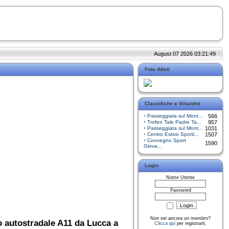
August 07 2026 03:21:49
Foto Atleti
Classifiche e Volantini
Passeggiata sul Mont...
566
Trofeo Tale Padre Ta...
957
Passeggiata sul Mont...
1031
Centro Estivo Sporti...
1507
Convegno Sport
1590
Giova...
Login
Nome Utente
Password
Non sei ancora un membro?
to autostradale A11 da Lucca a
Clicca qui
per registrarti.