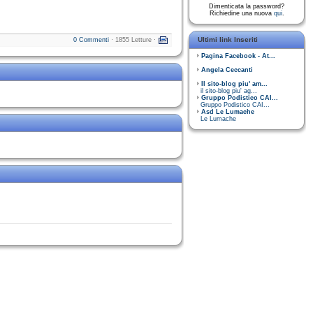
Dimenticata la password?
Richiedine una nuova
qui
.
Ultimi link Inseriti
0 Commenti
· 1855 Letture ·
Pagina Facebook - At...
Angela Ceccanti
Il sito-blog piu' am...
il sito-blog piu' ag...
Gruppo Podistico CAI...
Gruppo Podistico CAI...
Asd Le Lumache
Le Lumache