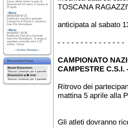
Causa allerta meteo la gara di
TOSCANA RAGAZZI\E
Quarrata del 18 marzo è rinviata al
15 aprile
Marco
16/01/2018 07:21
Pubblicata classifica generale
Campestre di Pistoia e classifica
anticipata al sabato 
Gran Prix Montalbano
Marco
10/10/2017 10:29
Pubblicata Classifica Generale
Gran Prix Montalbano. Si prega di
- - - - - - - - - - - - - - -
segnalare anomalie entro il 20
ottobre. Grazie
Archivio Shoutbox
CAMPIONATO NAZI
Discussioni Forum
CAMPESTRE C.S.I.
Nuove Discussioni
Nessun contenuto per il pannello
Discussioni pi� viste
Nessun contenuto per il pannello
Ritrovo dei partecipan
mattina 5 aprile alla
Gli atleti dovranno ri