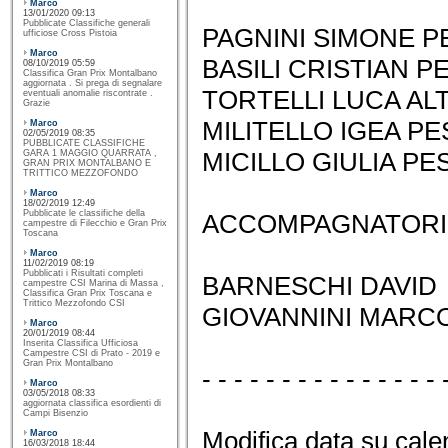
Marco
13/01/2020 09:13
Pubblicate Classifiche generali
PAGNINI SIMONE P
ufficiose Cross Pistoia
Marco
BASILI CRISTIAN P
08/10/2019 05:59
Classifica Gran Prix Montalbano
aggiornata . Si prega di segnalare
TORTELLI LUCA AL
eventuali anomalie riscontrate .
Grazie
MILITELLO IGEA PE
Marco
02/05/2019 08:35
PUBBLICATE CLASSIFICHE
MICILLO GIULIA PE
GARA 1 MAGGIO QUARRATA ,
GRAN PRIX MONTALBANO E
TRITTICO MEZZOFONDO
Marco
18/02/2019 12:49
Pubblicate le classifiche della
ACCOMPAGNATORI
campestre di Filecchio e Gran Prix
Toscana
Marco
11/02/2019 08:19
Pubblicati i Risultati completi
BARNESCHI DAVID
campestre CSI Marina di Massa ,
Classifica Gran Prix Toscana e
Trittico Mezzofondo CSI
GIOVANNINI MARC
Marco
20/01/2019 08:44
Inserita Classifica Ufficiosa
Campestre CSI di Prato - 2019 e
Gran Prix Montalbano
- - - - - - - - - - - - - - - 
Marco
03/05/2018 08:33
aggiornata classifica esordienti di
Campi Bisenzio
Modifica data su cal
Marco
16/03/2018 18:44