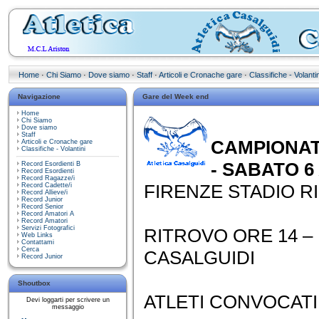
Home
·
Chi Siamo
·
Dove siamo
·
Staff
·
Articoli e Cronache gare
·
Classifiche - Volantin
Navigazione
Gare del Week end
Home
Chi Siamo
Dove siamo
Staff
CAMPIONATO
Articoli e Cronache gare
Classifiche - Volantini
- SABATO 6
Record Esordienti B
Record Esordienti
Record Ragazze/i
FIRENZE STADIO R
Record Cadette/i
Record Allieve/i
Record Junior
Record Senior
Record Amatori A
Record Amatori
Servizi Fotografici
RITROVO ORE 14 –
Web Links
Contattami
Cerca
CASALGUIDI
Record Junior
Shoutbox
ATLETI CONVOCATI 
Devi loggarti per scrivere un
messaggio