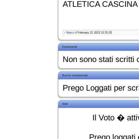
ATLETICA CASCINA 
Marco
il February 21 2013 11:31:02
Commenti
Non sono stati scritt
Scrivi commento
Prego Loggati per sc
Voti
Il Voto � att
Prego loggati o