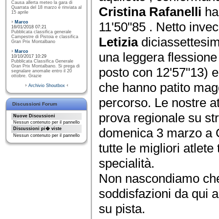
Causa allerta meteo la gara di
Cristina Rafanelli
ha
Quarrata del 18 marzo è rinviata al
15 aprile
Marco
11'50"85 . Netto inve
16/01/2018 07:21
Pubblicata classifica generale
Campestre di Pistoia e classifica
Letizia
diciassettesi
Gran Prix Montalbano
Marco
una leggera flession
10/10/2017 10:29
Pubblicata Classifica Generale
Gran Prix Montalbano. Si prega di
posto con 12'57"13) 
segnalare anomalie entro il 20
ottobre. Grazie
che hanno patito mag
Archivio Shoutbox
percorso. Le nostre a
Discussioni Forum
prova regionale su st
Nuove Discussioni
Nessun contenuto per il pannello
domenica 3 marzo a G
Discussioni pi� viste
Nessun contenuto per il pannello
tutte le migliori atlet
specialità.
Non nascondiamo che 
soddisfazioni da qui 
su pista.