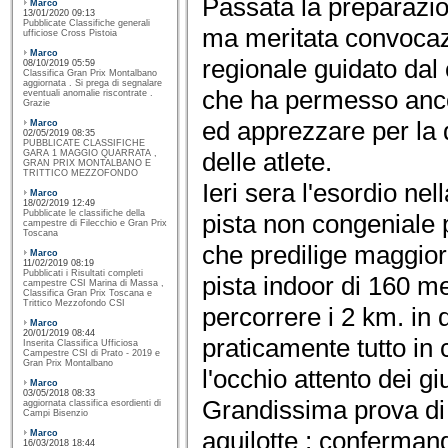
Passata la preparazio
Marco
13/01/2020 09:13
Pubblicate Classifiche generali
ma meritata convocaz
ufficiose Cross Pistoia
Marco
regionale guidato dal 
08/10/2019 05:59
Classifica Gran Prix Montalbano
aggiornata . Si prega di segnalare
che ha permesso ancor
eventuali anomalie riscontrate .
Grazie
ed apprezzare per la 
Marco
02/05/2019 08:35
PUBBLICATE CLASSIFICHE
delle atlete.
GARA 1 MAGGIO QUARRATA ,
GRAN PRIX MONTALBANO E
TRITTICO MEZZOFONDO
Ieri sera l'esordio nel
Marco
18/02/2019 12:49
Pubblicate le classifiche della
pista non congeniale p
campestre di Filecchio e Gran Prix
Toscana
che predilige maggiorm
Marco
11/02/2019 08:19
Pubblicati i Risultati completi
pista indoor di 160 met
campestre CSI Marina di Massa ,
Classifica Gran Prix Toscana e
Trittico Mezzofondo CSI
percorrere i 2 km. in q
Marco
20/01/2019 08:44
praticamente tutto in
Inserita Classifica Ufficiosa
Campestre CSI di Prato - 2019 e
Gran Prix Montalbano
l'occhio attento dei giu
Marco
03/05/2018 08:33
Grandissima prova di 
aggiornata classifica esordienti di
Campi Bisenzio
aquilotte ; confermand
Marco
16/03/2018 18:44