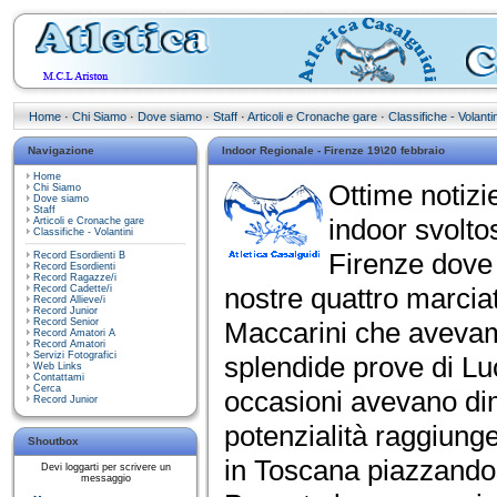
Home
·
Chi Siamo
·
Dove siamo
·
Staff
·
Articoli e Cronache gare
·
Classifiche - Volantin
Navigazione
Indoor Regionale - Firenze 19\20 febbraio
Home
Ottime notizi
Chi Siamo
Dove siamo
Staff
indoor svolto
Articoli e Cronache gare
Classifiche - Volantini
Firenze dove 
Record Esordienti B
Record Esordienti
Record Ragazze/i
nostre quattro marcia
Record Cadette/i
Record Allieve/i
Record Junior
Record Senior
Maccarini che avevamo
Record Amatori A
Record Amatori
Servizi Fotografici
splendide prove di Luc
Web Links
Contattami
Cerca
occasioni avevano dim
Record Junior
potenzialità raggiunge
Shoutbox
in Toscana piazzandosi
Devi loggarti per scrivere un
messaggio