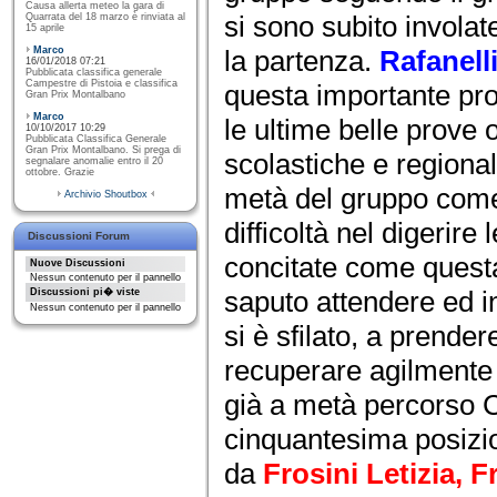
Causa allerta meteo la gara di
si sono subito involate
Quarrata del 18 marzo è rinviata al
15 aprile
Marco
la partenza.
Rafanell
16/01/2018 07:21
Pubblicata classifica generale
Campestre di Pistoia e classifica
questa importante pr
Gran Prix Montalbano
Marco
le ultime belle prove 
10/10/2017 10:29
Pubblicata Classifica Generale
Gran Prix Montalbano. Si prega di
scolastiche e regionali
segnalare anomalie entro il 20
ottobre. Grazie
metà del gruppo come
Archivio Shoutbox
difficoltà nel digerire 
Discussioni Forum
concitate come quest
Nuove Discussioni
Nessun contenuto per il pannello
saputo attendere ed i
Discussioni pi� viste
Nessun contenuto per il pannello
si è sfilato, a prender
recuperare agilmente 
già a metà percorso C
cinquantesima posizi
da
Frosini Letizia, 