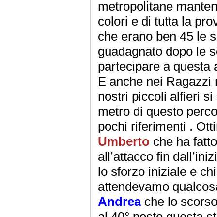
metropolitane mantene
colori e di tutta la pr
che erano ben 45 le 
guadagnato dopo le sele
partecipare a questa a
E anche nei Ragazzi 
nostri piccoli alfieri si
metro di questo perco
pochi riferimenti . Ot
Umberto
che ha fatt
all’attacco fin dall’in
lo sforzo iniziale e c
attendevamo qualcosa
Andrea
che lo scors
al 40° posto questa s