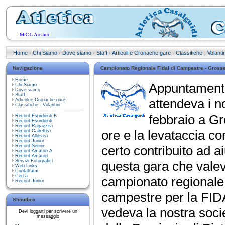
Home
·
Chi Siamo
·
Dove siamo
·
Staff
·
Articoli e Cronache gare
·
Classifiche - Volantin
Navigazione
Campionato Regionale Fidal di Campestre - Gross
Home
Appuntamento
Chi Siamo
Dove siamo
Staff
attendeva i n
Articoli e Cronache gare
Classifiche - Volantini
febbraio a Gro
Record Esordienti B
Record Esordienti
Record Ragazze/i
ore e la levataccia co
Record Cadette/i
Record Allieve/i
Record Junior
Record Senior
certo contribuito ad a
Record Amatori A
Record Amatori
Servizi Fotografici
questa gara che vale
Web Links
Contattami
Cerca
campionato regionale 
Record Junior
campestre per la FI
Shoutbox
vedeva la nostra socie
Devi loggarti per scrivere un
messaggio