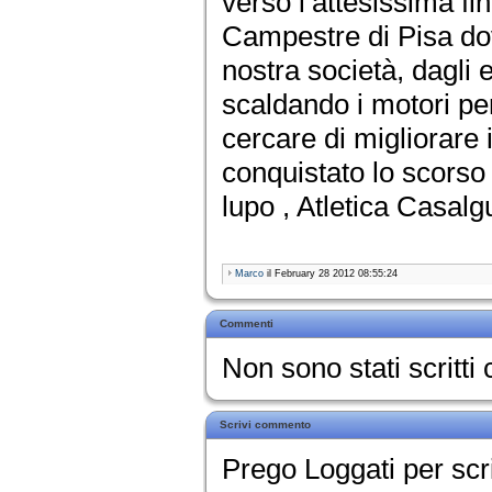
verso l’attesissima fi
Campestre di Pisa dov
nostra società, dagli 
scaldando i motori pe
cercare di migliorare 
conquistato lo scorso
lupo , Atletica Casalgu
Marco
il February 28 2012 08:55:24
Commenti
Non sono stati scritt
Scrivi commento
Prego Loggati per sc