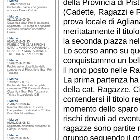
della Provincia di Pis
Marco
13/01/2020 09:13
Pubblicate Classifiche generali
(Cadette, Ragazzi e R
ufficiose Cross Pistoia
Marco
prova locale di Agli
08/10/2019 05:59
Classifica Gran Prix Montalbano
aggiornata . Si prega di segnalare
meritatamente il titolo
eventuali anomalie riscontrate .
Grazie
la seconda piazza nell
Marco
02/05/2019 08:35
PUBBLICATE CLASSIFICHE
Lo scorso anno su qu
GARA 1 MAGGIO QUARRATA ,
GRAN PRIX MONTALBANO E
TRITTICO MEZZOFONDO
conquistammo un bell’
Marco
18/02/2019 12:49
Pubblicate le classifiche della
il nono posto nelle R
campestre di Filecchio e Gran Prix
Toscana
La prima partenza ha 
Marco
11/02/2019 08:19
Pubblicati i Risultati completi
della cat. Ragazze. Ci
campestre CSI Marina di Massa ,
Classifica Gran Prix Toscana e
Trittico Mezzofondo CSI
contendersi il titolo 
Marco
20/01/2019 08:44
momento dello sparo è
Inserita Classifica Ufficiosa
Campestre CSI di Prato - 2019 e
Gran Prix Montalbano
rischi dovuti ad event
Marco
03/05/2018 08:33
ragazze sono partite 
aggiornata classifica esordienti di
Campi Bisenzio
gruppo seguendo il gr
Marco
16/03/2018 18:44