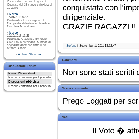
Causa allerta meteo la gara di
conquistata con l'impe
Quarrata del 18 marzo è rinviata al
15 aprile
Marco
dirigenziale.
16/01/2018 07:21
Pubblicata classifica generale
Campestre di Pistoia e classifica
GRAZIE RAGAZZI !!!
Gran Prix Montalbano
Marco
10/10/2017 10:29
Pubblicata Classifica Generale
Gran Prix Montalbano. Si prega di
segnalare anomalie entro il 20
Stefano
il September 11 2011 13:02:47
ottobre. Grazie
Archivio Shoutbox
Commenti
Discussioni Forum
Non sono stati scritt
Nuove Discussioni
Nessun contenuto per il pannello
Discussioni pi� viste
Nessun contenuto per il pannello
Scrivi commento
Prego Loggati per sc
Voti
Il Voto � att