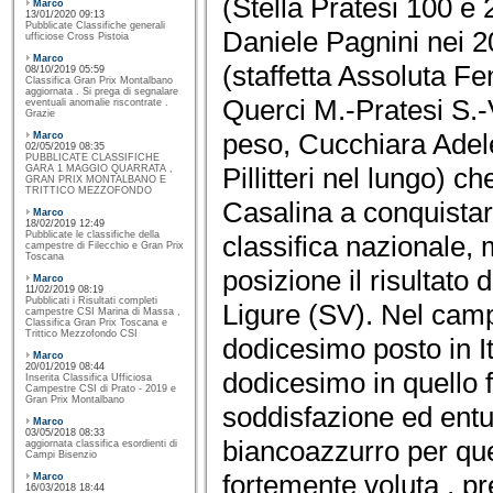
(Stella Pratesi 100 e 
Marco
13/01/2020 09:13
Pubblicate Classifiche generali
Daniele Pagnini nei 20
ufficiose Cross Pistoia
Marco
(staffetta Assoluta Fe
08/10/2019 05:59
Classifica Gran Prix Montalbano
aggiornata . Si prega di segnalare
Querci M.-Pratesi S.-V
eventuali anomalie riscontrate .
Grazie
peso, Cucchiara Adel
Marco
02/05/2019 08:35
PUBBLICATE CLASSIFICHE
Pillitteri nel lungo) 
GARA 1 MAGGIO QUARRATA ,
GRAN PRIX MONTALBANO E
TRITTICO MEZZOFONDO
Casalina a conquista
Marco
18/02/2019 12:49
Pubblicate le classifiche della
classifica nazionale, 
campestre di Filecchio e Gran Prix
Toscana
posizione il risultato
Marco
11/02/2019 08:19
Pubblicati i Risultati completi
Ligure (SV). Nel cam
campestre CSI Marina di Massa ,
Classifica Gran Prix Toscana e
Trittico Mezzofondo CSI
dodicesimo posto in It
Marco
20/01/2019 08:44
dodicesimo in quello
Inserita Classifica Ufficiosa
Campestre CSI di Prato - 2019 e
Gran Prix Montalbano
soddisfazione ed ent
Marco
03/05/2018 08:33
biancoazzurro per q
aggiornata classifica esordienti di
Campi Bisenzio
fortemente voluta , 
Marco
16/03/2018 18:44