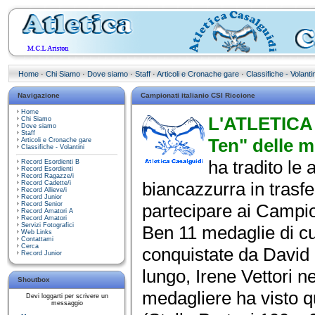
Home
·
Chi Siamo
·
Dove siamo
·
Staff
·
Articoli e Cronache gare
·
Classifiche - Volantin
Navigazione
Campionati italianio CSI Riccione
Home
L'ATLETICA
Chi Siamo
Dove siamo
Staff
Ten"
delle m
Articoli e Cronache gare
Classifiche - Volantini
ha tradito le
Record Esordienti B
Record Esordienti
Record Ragazze/i
biancazzurra in trasfe
Record Cadette/i
Record Allieve/i
Record Junior
Record Senior
partecipare ai Campion
Record Amatori A
Record Amatori
Servizi Fotografici
Ben 11 medaglie di cui
Web Links
Contattami
Cerca
conquistate da David 
Record Junior
lungo, Irene Vettori ne
Shoutbox
medagliere ha visto q
Devi loggarti per scrivere un
messaggio