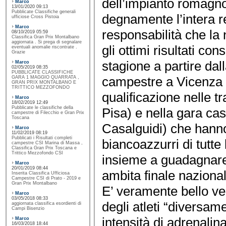
dell’impianto romagn
Marco
13/01/2020 09:13
Pubblicate Classifiche generali
degnamente l’intera 
ufficiose Cross Pistoia
Marco
responsabilità che la
08/10/2019 05:59
Classifica Gran Prix Montalbano
aggiornata . Si prega di segnalare
gli ottimi risultati con
eventuali anomalie riscontrate .
Grazie
stagione a partire dall
Marco
02/05/2019 08:35
PUBBLICATE CLASSIFICHE
campestre a Vicenza ed
GARA 1 MAGGIO QUARRATA ,
GRAN PRIX MONTALBANO E
TRITTICO MEZZOFONDO
qualificazione nelle tr
Marco
18/02/2019 12:49
Pubblicate le classifiche della
Pisa) e nella gara cas
campestre di Filecchio e Gran Prix
Toscana
Casalguidi) che hanno 
Marco
11/02/2019 08:19
Pubblicati i Risultati completi
biancoazzurri di tutte 
campestre CSI Marina di Massa ,
Classifica Gran Prix Toscana e
Trittico Mezzofondo CSI
insieme a guadagnare 
Marco
20/01/2019 08:44
ambita finale nazional
Inserita Classifica Ufficiosa
Campestre CSI di Prato - 2019 e
Gran Prix Montalbano
E’ veramente bello ve
Marco
03/05/2018 08:33
degli atleti “diversam
aggiornata classifica esordienti di
Campi Bisenzio
intensità di adrenalina
Marco
16/03/2018 18:44