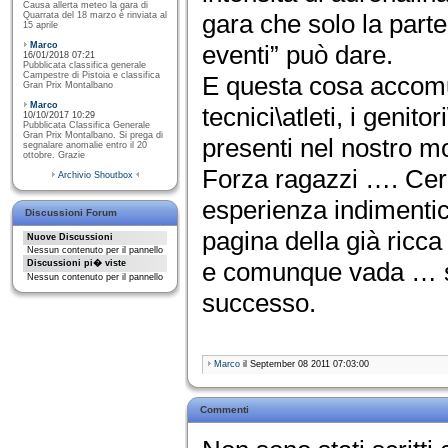
Causa allerta meteo la gara di
gara che solo la parte
Quarrata del 18 marzo è rinviata al
15 aprile
Marco
eventi” può dare.
16/01/2018 07:21
Pubblicata classifica generale
Campestre di Pistoia e classifica
E questa cosa accomuna
Gran Prix Montalbano
Marco
tecnici\atleti, i genitor
10/10/2017 10:29
Pubblicata Classifica Generale
Gran Prix Montalbano. Si prega di
presenti nel nostro m
segnalare anomalie entro il 20
ottobre. Grazie
Forza ragazzi …. Cerc
Archivio Shoutbox
esperienza indimentica
Discussioni Forum
pagina della già ricca 
Nuove Discussioni
Nessun contenuto per il pannello
e comunque vada … s
Discussioni pi� viste
Nessun contenuto per il pannello
successo.
Marco
il September 08 2011 07:03:00
Commenti