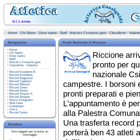
Home
·
Chi Siamo
·
Dove siamo
·
Staff
·
Articoli e Cronache gare
·
Classifiche - Volantin
Navigazione
Finale Nazionale di Riccione
Home
Riccione arri
Chi Siamo
Dove siamo
Staff
pronto per qu
Articoli e Cronache gare
Classifiche - Volantini
nazionale Csi
Record Esordienti B
Record Esordienti
Record Ragazze/i
campestre. I borsoni 
Record Cadette/i
Record Allieve/i
Record Junior
Record Senior
pronti preparati e pi
Record Amatori A
Record Amatori
Servizi Fotografici
L’appuntamento è per 
Web Links
Contattami
Cerca
alla Palestra Comuna
Record Junior
Una trasferta record p
Shoutbox
porterà ben 43 atleti a
Devi loggarti per scrivere un
messaggio