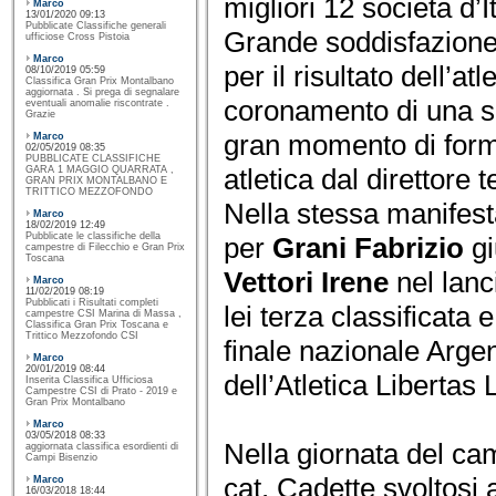
migliori 12 società d’It
Marco
13/01/2020 09:13
Pubblicate Classifiche generali
Grande soddisfazione
ufficiose Cross Pistoia
Marco
per il risultato dell’a
08/10/2019 05:59
Classifica Gran Prix Montalbano
aggiornata . Si prega di segnalare
coronamento di una ser
eventuali anomalie riscontrate .
Grazie
gran momento di form
Marco
02/05/2019 08:35
PUBBLICATE CLASSIFICHE
atletica dal direttore 
GARA 1 MAGGIO QUARRATA ,
GRAN PRIX MONTALBANO E
TRITTICO MEZZOFONDO
Nella stessa manifest
Marco
18/02/2019 12:49
Pubblicate le classifiche della
per
Grani Fabrizio
gi
campestre di Filecchio e Gran Prix
Toscana
Vettori Irene
nel lan
Marco
11/02/2019 08:19
Pubblicati i Risultati completi
lei terza classificata 
campestre CSI Marina di Massa ,
Classifica Gran Prix Toscana e
Trittico Mezzofondo CSI
finale nazionale Argen
Marco
20/01/2019 08:44
dell’Atletica Libertas 
Inserita Classifica Ufficiosa
Campestre CSI di Prato - 2019 e
Gran Prix Montalbano
Marco
03/05/2018 08:33
Nella giornata del ca
aggiornata classifica esordienti di
Campi Bisenzio
cat. Cadette svoltosi
Marco
16/03/2018 18:44