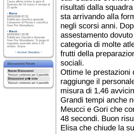
Causa allerta meteo la gara di
risultati dalla squadr
Quarrata del 18 marzo è rinviata al
15 aprile
Marco
sta arrivando alla fo
16/01/2018 07:21
Pubblicata classifica generale
Campestre di Pistoia e classifica
negli scorsi anni. Dop
Gran Prix Montalbano
Marco
assestamento dovuto 
10/10/2017 10:29
Pubblicata Classifica Generale
Gran Prix Montalbano. Si prega di
categoria di molte atl
segnalare anomalie entro il 20
ottobre. Grazie
frutti della preparazi
Archivio Shoutbox
sociali.
Discussioni Forum
Ottime le prestazioni
Nuove Discussioni
Nessun contenuto per il pannello
raggiunge il personale 
Discussioni pi� viste
Nessun contenuto per il pannello
misura di 1,46 avvicin
Grandi tempi anche n
Meucci e Gori che cor
48 secondi. Buon risu
Elisa che chiude la s