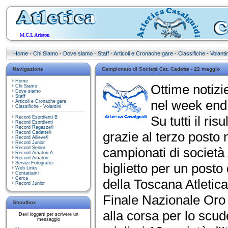
Home
·
Chi Siamo
·
Dove siamo
·
Staff
·
Articoli e Cronache gare
·
Classifiche - Volantin
Navigazione
Campionato di Società Cat. Cadette - 22 maggio
Home
Ottime notizie
Chi Siamo
Dove siamo
Staff
nel week end 
Articoli e Cronache gare
Classifiche - Volantini
Su tutti il ris
Record Esordienti B
Record Esordienti
Record Ragazze/i
grazie al terzo posto 
Record Cadette/i
Record Allieve/i
Record Junior
Record Senior
campionati di società 
Record Amatori A
Record Amatori
Servizi Fotografici
biglietto per un posto
Web Links
Contattami
Cerca
della Toscana Atletica
Record Junior
Finale Nazionale Oro 
Shoutbox
alla corsa per lo scude
Devi loggarti per scrivere un
messaggio