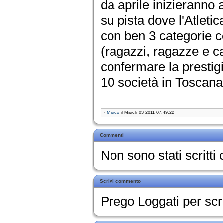
da aprile inizieranno 
su pista dove l'Atleti
con ben 3 categorie co
(ragazzi, ragazze e c
confermare la prestig
10 società in Toscana
Marco
il March 03 2011 07:49:22
Commenti
Non sono stati scritt
Scrivi commento
Prego Loggati per sc