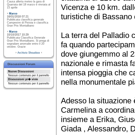
Causa allerta meteo la gara di
Vicenza e 10 km. dall
Quarrata del 18 marzo è rinviata al
15 aprile
Marco
turistiche di Bassano
16/01/2018 07:21
Pubblicata classifica generale
Campestre di Pistoia e classifica
Gran Prix Montalbano
Marco
La terra del Palladio 
10/10/2017 10:29
Pubblicata Classifica Generale
Gran Prix Montalbano. Si prega di
fa quando partecipamm
segnalare anomalie entro il 20
ottobre. Grazie
dove giungemmo al 23°
Archivio Shoutbox
nazionale e rimasta f
Discussioni Forum
intensa pioggia che ca
Nuove Discussioni
Nessun contenuto per il pannello
nella monumentale pia
Discussioni pi� viste
Nessun contenuto per il pannello
Adesso la situazione è
Carmelina a coordinar
insieme a Erika, Gius
Giada , Alessandro, 