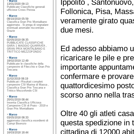
Ippolito , Santonuovo,
Marco
13/01/2020 09:13
Pubblicate Classifiche generali
Follonica, Pisa, Mass
ufficiose Cross Pistoia
Marco
veramente girato quasi
08/10/2019 05:59
Classifica Gran Prix Montalbano
aggiornata . Si prega di segnalare
due mesi.
eventuali anomalie riscontrate .
Grazie
Marco
02/05/2019 08:35
PUBBLICATE CLASSIFICHE
Ed adesso abbiamo u
GARA 1 MAGGIO QUARRATA ,
GRAN PRIX MONTALBANO E
TRITTICO MEZZOFONDO
ricaricare le pile e p
Marco
18/02/2019 12:49
Pubblicate le classifiche della
importante appuntame
campestre di Filecchio e Gran Prix
Toscana
confermare e provare 
Marco
11/02/2019 08:19
Pubblicati i Risultati completi
quattordicesimo posto 
campestre CSI Marina di Massa ,
Classifica Gran Prix Toscana e
Trittico Mezzofondo CSI
scorso anno nella tras
Marco
20/01/2019 08:44
Inserita Classifica Ufficiosa
Campestre CSI di Prato - 2019 e
Gran Prix Montalbano
Oltre 40 gli atleti ca
Marco
03/05/2018 08:33
questa spedizione in 
aggiornata classifica esordienti di
Campi Bisenzio
cittadina di 12000 abi
Marco
16/03/2018 18:44