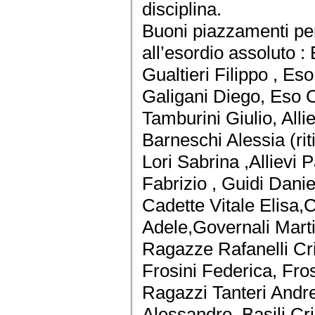
disciplina.
Buoni piazzamenti per tu
all’esordio assoluto :
Gualtieri Filippo , Es
Galigani Diego, Eso 
Tamburini Giulio, Alli
Barneschi Alessia (riti
Lori Sabrina ,Allievi 
Fabrizio , Guidi Dan
Cadette Vitale Elisa
Adele,Governali Martin
Ragazze Rafanelli Cri
Frosini Federica, Fros
Ragazzi Tanteri Andre
Alessandro, Basili Cr