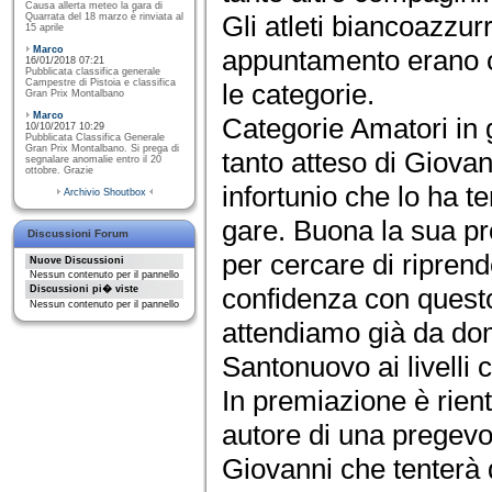
Causa allerta meteo la gara di
Gli atleti biancoazzur
Quarrata del 18 marzo è rinviata al
15 aprile
Marco
appuntamento erano c
16/01/2018 07:21
Pubblicata classifica generale
Campestre di Pistoia e classifica
le categorie.
Gran Prix Montalbano
Marco
Categorie Amatori in g
10/10/2017 10:29
Pubblicata Classifica Generale
Gran Prix Montalbano. Si prega di
tanto atteso di Giova
segnalare anomalie entro il 20
ottobre. Grazie
infortunio che lo ha t
Archivio Shoutbox
gare. Buona la sua pr
Discussioni Forum
per cercare di riprend
Nuove Discussioni
Nessun contenuto per il pannello
confidenza con questo 
Discussioni pi� viste
Nessun contenuto per il pannello
attendiamo già da do
Santonuovo ai livelli 
In premiazione è rien
autore di una pregevo
Giovanni che tenterà q