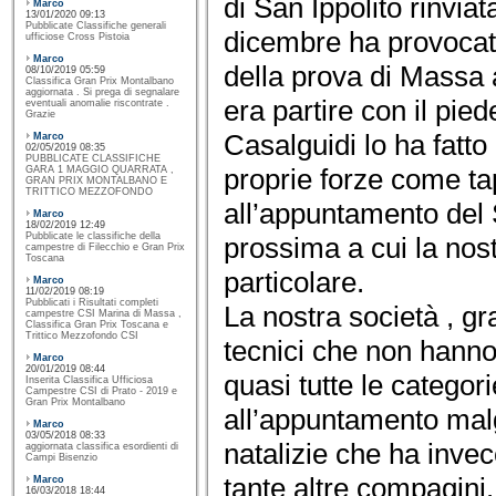
di San Ippolito rinvia
Marco
13/01/2020 09:13
Pubblicate Classifiche generali
dicembre ha provocat
ufficiose Cross Pistoia
Marco
della prova di Massa 
08/10/2019 05:59
Classifica Gran Prix Montalbano
aggiornata . Si prega di segnalare
era partire con il pied
eventuali anomalie riscontrate .
Grazie
Casalguidi lo ha fatto
Marco
02/05/2019 08:35
PUBBLICATE CLASSIFICHE
proprie forze come t
GARA 1 MAGGIO QUARRATA ,
GRAN PRIX MONTALBANO E
TRITTICO MEZZOFONDO
all’appuntamento del
Marco
18/02/2019 12:49
Pubblicate le classifiche della
prossima a cui la nos
campestre di Filecchio e Gran Prix
Toscana
particolare.
Marco
11/02/2019 08:19
Pubblicati i Risultati completi
La nostra società , g
campestre CSI Marina di Massa ,
Classifica Gran Prix Toscana e
Trittico Mezzofondo CSI
tecnici che non hanno
Marco
20/01/2019 08:44
quasi tutte le categori
Inserita Classifica Ufficiosa
Campestre CSI di Prato - 2019 e
Gran Prix Montalbano
all’appuntamento malgr
Marco
03/05/2018 08:33
natalizie che ha invec
aggiornata classifica esordienti di
Campi Bisenzio
tante altre compagini.
Marco
16/03/2018 18:44