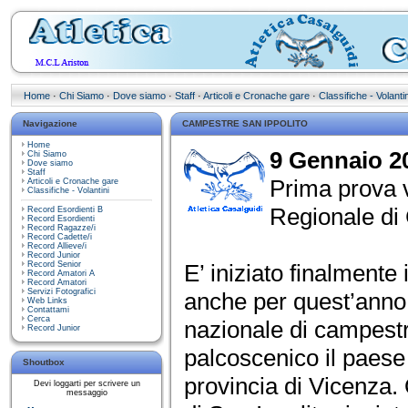
Home
·
Chi Siamo
·
Dove siamo
·
Staff
·
Articoli e Cronache gare
·
Classifiche - Volantin
Navigazione
CAMPESTRE SAN IPPOLITO
Home
9 Gennaio 20
Chi Siamo
Dove siamo
Staff
Prima prova v
Articoli e Cronache gare
Classifiche - Volantini
Regionale di
Record Esordienti B
Record Esordienti
Record Ragazze/i
Record Cadette/i
Record Allieve/i
Record Junior
Record Senior
E’ iniziato finalmente
Record Amatori A
Record Amatori
Servizi Fotografici
anche per quest’anno l
Web Links
Contattami
Cerca
nazionale di campestr
Record Junior
palcoscenico il paese
Shoutbox
provincia di Vicenza.
Devi loggarti per scrivere un
messaggio