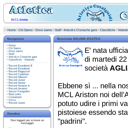
Home
·
Chi Siamo
·
Dove siamo
·
Staff
·
Articoli e Cronache gare
·
Classifiche - Volantin
Navigazione
Benvenuta AGLIANA ATLETICA
Home
E' nata uffici
Chi Siamo
Dove siamo
Staff
di martedi 2
Articoli e Cronache gare
Classifiche - Volantini
società
AGLI
Record Esordienti B
Record Esordienti
Record Ragazze/i
Record Cadette/i
Record Allieve/i
Record Junior
Record Senior
Ebbene sì ... nella no
Record Amatori A
Record Amatori
Servizi Fotografici
MCL Ariston noi dell'
Web Links
Contattami
Cerca
potuto udire i primi v
Record Junior
pistoiese essendo stati
Shoutbox
"padrini".
Devi loggarti per scrivere un
messaggio