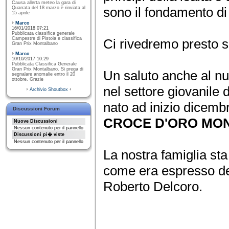
Causa allerta meteo la gara di
sono il fondamento di t
Quarrata del 18 marzo è rinviata al
15 aprile
Marco
16/01/2018 07:21
Pubblicata classifica generale
Campestre di Pistoia e classifica
Ci rivedremo presto s
Gran Prix Montalbano
Marco
10/10/2017 10:29
Pubblicata Classifica Generale
Gran Prix Montalbano. Si prega di
Un saluto anche al n
segnalare anomalie entro il 20
ottobre. Grazie
nel settore giovanile 
Archivio Shoutbox
nato ad inizio dicembr
Discussioni Forum
CROCE D'ORO MO
Nuove Discussioni
Nessun contenuto per il pannello
Discussioni pi� viste
Nessun contenuto per il pannello
La nostra famiglia st
come era espresso de
Roberto Delcoro.