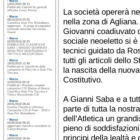
Marco
13/01/2020 09:13
Pubblicate Classifiche generali
La società opererà nel
ufficiose Cross Pistoia
Marco
nella zona di Agliana
08/10/2019 05:59
Classifica Gran Prix Montalbano
aggiornata . Si prega di segnalare
Giovanni coadiuvato d
eventuali anomalie riscontrate .
Grazie
sociale neoeletto si è
Marco
02/05/2019 08:35
PUBBLICATE CLASSIFICHE
tecnici guidato da Ro
GARA 1 MAGGIO QUARRATA ,
GRAN PRIX MONTALBANO E
TRITTICO MEZZOFONDO
tutti gli articoli dell
Marco
18/02/2019 12:49
Pubblicate le classifiche della
la nascita della nuova
campestre di Filecchio e Gran Prix
Toscana
Costitutivo.
Marco
11/02/2019 08:19
Pubblicati i Risultati completi
campestre CSI Marina di Massa ,
Classifica Gran Prix Toscana e
Trittico Mezzofondo CSI
A Gianni Saba e a tutt
Marco
20/01/2019 08:44
parte di tutta la nostr
Inserita Classifica Ufficiosa
Campestre CSI di Prato - 2019 e
Gran Prix Montalbano
dell'Atletica un grand
Marco
03/05/2018 08:33
pieno di soddisfazioni
aggiornata classifica esordienti di
Campi Bisenzio
principi della lealtà e
Marco
16/03/2018 18:44