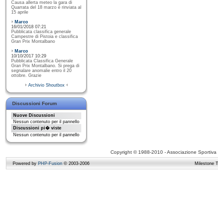
Causa allerta meteo la gara di
Quarrata del 18 marzo è rinviata al
15 aprile
Marco
16/01/2018 07:21
Pubblicata classifica generale
Campestre di Pistoia e classifica
Gran Prix Montalbano
Marco
10/10/2017 10:29
Pubblicata Classifica Generale
Gran Prix Montalbano. Si prega di
segnalare anomalie entro il 20
ottobre. Grazie
Archivio Shoutbox
Discussioni Forum
Nuove Discussioni
Nessun contenuto per il pannello
Discussioni pi� viste
Nessun contenuto per il pannello
Copyright © 1988-2010 - Associazione Sportiva D
Powered by
PHP-Fusion
© 2003-2006
Milestone 