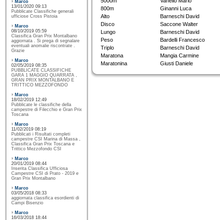
5000m
Vanello Mario
Marco
13/01/2020 09:13
800m
Ginanni Luca
Pubblicate Classifiche generali
Alto
Barneschi David
ufficiose Cross Pistoia
Disco
Saccone Walter
Marco
08/10/2019 05:59
Lungo
Barneschi David
Classifica Gran Prix Montalbano
Peso
Bardelli Francesco
aggiornata . Si prega di segnalare
eventuali anomalie riscontrate .
Triplo
Barneschi David
Grazie
Maratona
Mangia Carmine
Marco
Maratonina
Giusti Daniele
02/05/2019 08:35
PUBBLICATE CLASSIFICHE
GARA 1 MAGGIO QUARRATA ,
GRAN PRIX MONTALBANO E
TRITTICO MEZZOFONDO
Marco
18/02/2019 12:49
Pubblicate le classifiche della
campestre di Filecchio e Gran Prix
Toscana
Marco
11/02/2019 08:19
Pubblicati i Risultati completi
campestre CSI Marina di Massa ,
Classifica Gran Prix Toscana e
Trittico Mezzofondo CSI
Marco
20/01/2019 08:44
Inserita Classifica Ufficiosa
Campestre CSI di Prato - 2019 e
Gran Prix Montalbano
Marco
03/05/2018 08:33
aggiornata classifica esordienti di
Campi Bisenzio
Marco
16/03/2018 18:44