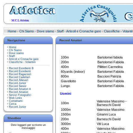
Home
·
Chi Siamo
·
Dove siamo
·
Staff
·
Articoli e Cronache gare
·
Classifiche - Volantin
Navigazione
Record Amatori
Home
Donne
Chi Siamo
Dove siamo
Staff
100m
Bartolomei fabiola
Articoli e Cronache gare
200m
Bartolomei Fabiola
Classifiche - Volantini
400m
Pillitteri Carmelina
Record Esordienti B
Record Esordienti
60yards (indoor)
Bartolomei Fabiola
Record Ragazze/i
800m
Baccioni Patrizia
Record Cadette/i
Record Allieve/i
Giavellotto
Bartolomei Fabiola
Record Junior
Lungo
Bartolomei Fabiola
Record Senior
Record Amatori A
Record Amatori
Uomini
Servizi Fotografici
Web Links
Contattami
Valensise Massimo -
100m
Cerca
Barneschi David
Record Junior
1000m
Valensise Massimo
1500m
Ginanni Luca
Shoutbox
200m
Barneschi David
3000m
Viti Luca
Devi loggarti per scrivere un
messaggio
400m
Valensise Massimo