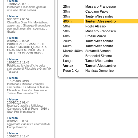
Marco
13/01/2020 09:13
25m
Massaro Francesco
Pubblicate Classifiche generali
ufficiose Cross Pistoia
30m
Capuano Paolo
30m
Tanteri Alessandro
Marco
08/10/2019 05:59
400m
Tanteri Alessandro
Classifica Gran Prix Montalbano
aggiornata . Si prega di segnalare
50hs
Foglia Alessio
eventuali anomalie riscontrate .
50m
Massaro Francesco
Grazie
60m
Frosini Marco
Marco
200m
Tanteri Alessandro
02/05/2019 08:35
PUBBLICATE CLASSIFICHE
600m
Tanteri Alessandro
GARA 1 MAGGIO QUARRATA ,
GRAN PRIX MONTALBANO E
Marcia 400m
Stefanelli Simone
TRITTICO MEZZOFONDO
Alto
Brancolini Simone
Marco
Lungo
Tanteri Alessandro
18/02/2019 12:49
Vortex
Tanteri Alessandro
Pubblicate le classifiche della
campestre di Filecchio e Gran Prix
Peso 2 Kg.
Nantista Domenico
Toscana
Marco
11/02/2019 08:19
Pubblicati i Risultati completi
campestre CSI Marina di Massa ,
Classifica Gran Prix Toscana e
Trittico Mezzofondo CSI
Marco
20/01/2019 08:44
Inserita Classifica Ufficiosa
Campestre CSI di Prato - 2019 e
Gran Prix Montalbano
Marco
03/05/2018 08:33
aggiornata classifica esordienti di
Campi Bisenzio
Marco
16/03/2018 18:44