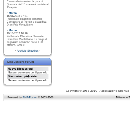
Causa allerta meteo la gara di
Quarrata del 18 marzo è rinviata al
15 aprile
Marco
16/01/2018 07:21
Pubblicata classifica generale
Campestre di Pistoia e classifica
Gran Prix Montalbano
Marco
10/10/2017 10:29
Pubblicata Classifica Generale
Gran Prix Montalbano. Si prega di
segnalare anomalie entro il 20
ottobre. Grazie
Archivio Shoutbox
Discussioni Forum
Nuove Discussioni
Nessun contenuto per il pannello
Discussioni pi� viste
Nessun contenuto per il pannello
Copyright © 1988-2010 - Associazione Sportiva D
Powered by
PHP-Fusion
© 2003-2006
Milestone 