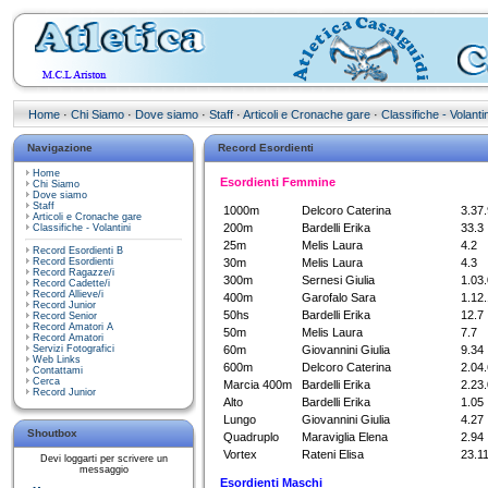
Home
·
Chi Siamo
·
Dove siamo
·
Staff
·
Articoli e Cronache gare
·
Classifiche - Volantin
Navigazione
Record Esordienti
Home
Esordienti Femmine
Chi Siamo
Dove siamo
Staff
1000m
Delcoro Caterina
3.37.
Articoli e Cronache gare
200m
Bardelli Erika
33.3
Classifiche - Volantini
25m
Melis Laura
4.2
Record Esordienti B
Record Esordienti
30m
Melis Laura
4.3
Record Ragazze/i
300m
Sernesi Giulia
1.03.
Record Cadette/i
Record Allieve/i
400m
Garofalo Sara
1.12.
Record Junior
50hs
Bardelli Erika
12.7
Record Senior
Record Amatori A
50m
Melis Laura
7.7
Record Amatori
Servizi Fotografici
60m
Giovannini Giulia
9.34
Web Links
600m
Delcoro Caterina
2.04.
Contattami
Cerca
Marcia 400m
Bardelli Erika
2.23.
Record Junior
Alto
Bardelli Erika
1.05
Lungo
Giovannini Giulia
4.27
Shoutbox
Quadruplo
Maraviglia Elena
2.94
Vortex
Rateni Elisa
23.1
Devi loggarti per scrivere un
messaggio
Esordienti Maschi