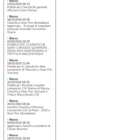
Marco
13/01/2020 09:13
Pubblicate Classifiche generali
ufficiose Cross Pistoia
Marco
08/10/2019 05:59
Classifica Gran Prix Montalbano
aggiornata . Si prega di segnalare
eventuali anomalie riscontrate .
Grazie
Marco
02/05/2019 08:35
PUBBLICATE CLASSIFICHE
GARA 1 MAGGIO QUARRATA ,
GRAN PRIX MONTALBANO E
TRITTICO MEZZOFONDO
Marco
18/02/2019 12:49
Pubblicate le classifiche della
campestre di Filecchio e Gran Prix
Toscana
Marco
11/02/2019 08:19
Pubblicati i Risultati completi
campestre CSI Marina di Massa ,
Classifica Gran Prix Toscana e
Trittico Mezzofondo CSI
Marco
20/01/2019 08:44
Inserita Classifica Ufficiosa
Campestre CSI di Prato - 2019 e
Gran Prix Montalbano
Marco
03/05/2018 08:33
aggiornata classifica esordienti di
Campi Bisenzio
Marco
16/03/2018 18:44