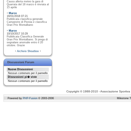
Causa allerta meteo la gara di
Quarrata del 18 marzo è rinviata al
15 aprile
Marco
16/01/2018 07:21
Pubblicata classifica generale
Campestre di Pistoia e classifica
Gran Prix Montalbano
Marco
10/10/2017 10:29
Pubblicata Classifica Generale
Gran Prix Montalbano. Si prega di
segnalare anomalie entro il 20
ottobre. Grazie
Archivio Shoutbox
Discussioni Forum
Nuove Discussioni
Nessun contenuto per il pannello
Discussioni pi� viste
Nessun contenuto per il pannello
Copyright © 1988-2010 - Associazione Sportiva D
Powered by
PHP-Fusion
© 2003-2006
Milestone 