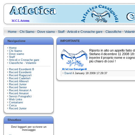
Home
·
Chi Siamo
·
Dove siamo
·
Staff
·
Articoli e Cronache gare
·
Classifiche - Volantin
Navigazione
IMPORTANTE
Home
Riporto in alto un appello fatto 
Chi Siamo
Stefano il dicembre 11 2008 18:0
Dove siamo
Staff
inserire il proprio nome e cog
Articoli e Cronache gare
più chiaro di così !
Classifiche - Volantini
Record Esordienti B
Record Esordienti
David
il January 18 2009 17:29:37
Record Ragazze/i
Record Cadette/i
Record Allieve/i
Record Junior
Record Senior
Record Amatori A
Record Amatori
Servizi Fotografici
Web Links
Contattami
Cerca
Record Junior
Shoutbox
Devi loggarti per scrivere un
messaggio