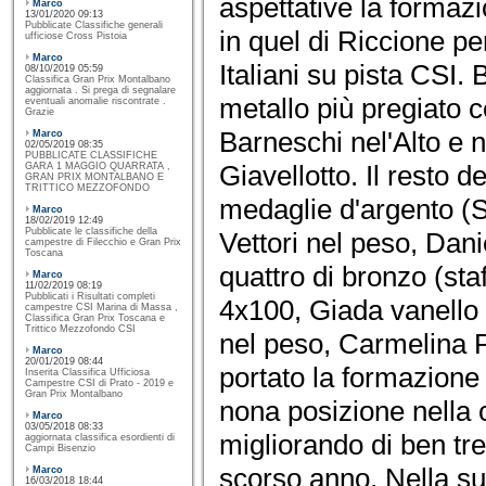
aspettative la formazi
Marco
13/01/2020 09:13
Pubblicate Classifiche generali
in quel di Riccione p
ufficiose Cross Pistoia
Marco
Italiani su pista CSI.
08/10/2019 05:59
Classifica Gran Prix Montalbano
aggiornata . Si prega di segnalare
metallo più pregiato 
eventuali anomalie riscontrate .
Grazie
Barneschi nel'Alto e n
Marco
02/05/2019 08:35
PUBBLICATE CLASSIFICHE
Giavellotto. Il resto 
GARA 1 MAGGIO QUARRATA ,
GRAN PRIX MONTALBANO E
TRITTICO MEZZOFONDO
medaglie d'argento (S
Marco
18/02/2019 12:49
Pubblicate le classifiche della
Vettori nel peso, Dani
campestre di Filecchio e Gran Prix
Toscana
quattro di bronzo (st
Marco
11/02/2019 08:19
Pubblicati i Risultati completi
4x100, Giada vanello
campestre CSI Marina di Massa ,
Classifica Gran Prix Toscana e
Trittico Mezzofondo CSI
nel peso, Carmelina Pi
Marco
20/01/2019 08:44
portato la formazione
Inserita Classifica Ufficiosa
Campestre CSI di Prato - 2019 e
Gran Prix Montalbano
nona posizione nella c
Marco
03/05/2018 08:33
migliorando di ben tre 
aggiornata classifica esordienti di
Campi Bisenzio
scorso anno. Nella su
Marco
16/03/2018 18:44