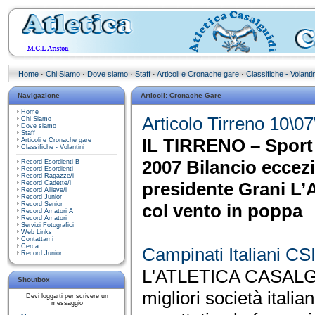
Home
·
Chi Siamo
·
Dove siamo
·
Staff
·
Articoli e Cronache gare
·
Classifiche - Volantin
Navigazione
Articoli: Cronache Gare
Home
Articolo Tirreno 10\07
Chi Siamo
Dove siamo
Staff
IL TIRRENO – Sport 
Articoli e Cronache gare
Classifiche - Volantini
2007 Bilancio eccezi
Record Esordienti B
Record Esordienti
Record Ragazze/i
presidente Grani L’A
Record Cadette/i
Record Allieve/i
Record Junior
Record Senior
col vento in poppa
Record Amatori A
Record Amatori
Servizi Fotografici
Web Links
Contattami
Cerca
Campinati Italiani CS
Record Junior
L'ATLETICA CASALGUI
Shoutbox
migliori società italia
Devi loggarti per scrivere un
messaggio