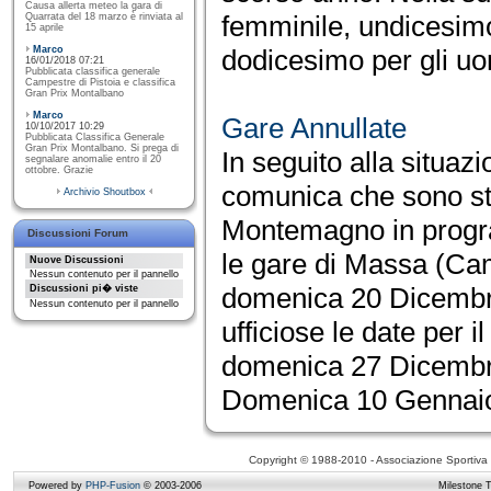
Causa allerta meteo la gara di
femminile, undicesim
Quarrata del 18 marzo è rinviata al
15 aprile
Marco
dodicesimo per gli uo
16/01/2018 07:21
Pubblicata classifica generale
Campestre di Pistoia e classifica
Gran Prix Montalbano
Marco
Gare Annullate
10/10/2017 10:29
Pubblicata Classifica Generale
Gran Prix Montalbano. Si prega di
In seguito alla situaz
segnalare anomalie entro il 20
ottobre. Grazie
comunica che sono sta
Archivio Shoutbox
Montemagno in prog
Discussioni Forum
le gare di Massa (C
Nuove Discussioni
Nessun contenuto per il pannello
domenica 20 Dicembr
Discussioni pi� viste
Nessun contenuto per il pannello
ufficiose le date per i
domenica 27 Dicemb
Domenica 10 Gennai
Copyright © 1988-2010 - Associazione Sportiva D
Powered by
PHP-Fusion
© 2003-2006
Milestone 